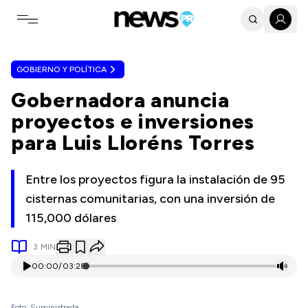
Toggle navigation menu
GOBIERNO Y POLÍTICA
Gobernadora anuncia
proyectos e inversiones
para Luis Lloréns Torres
Entre los proyectos figura la instalación de 95
cisternas comunitarias, con una inversión de
115,000 dólares
3
MIN
00:00
/
03:28
Foto: Suministrada