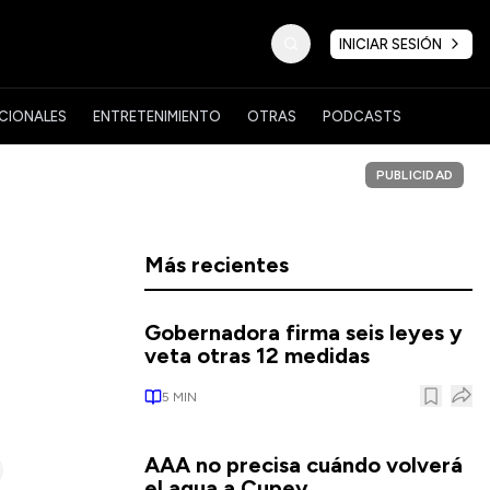
INICIAR SESIÓN
CIONALES
ENTRETENIMIENTO
OTRAS
PODCASTS
PUBLICIDAD
Más recientes
Gobernadora firma seis leyes y
veta otras 12 medidas
5
MIN
AAA no precisa cuándo volverá
el agua a Cupey