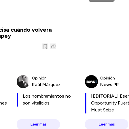
isa cuándo volverá
upey
Opinión
Opinión
Raúl Márquez
News PR
Los nombramientos no
[EDITORIAL] Esen
ones
son vitalicios
Opportunity Puer
Must Seize
Leer más
Leer más