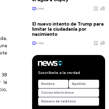
6
MIN
El nuevo intento de Trump para
limitar la ciudadanía por
nacimiento
nda,
4
MIN
una
mite
Suscríbete a la verdad
 38
 la
io,