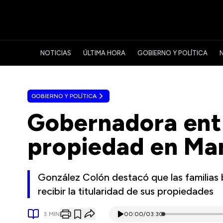
NOTICIAS
ÚLTIMA HORA
GOBIERNO Y POLÍTICA
GOBIERNO Y POLÍTICA
Gobernadora entr
propiedad en Ma
González Colón destacó que las familias 
recibir la titularidad de sus propiedades
3
MIN
00:00
/
03:30