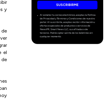
ibir
SUSCRIBIRME
os y
Al someter tu correo electrónico, aceptas la Política
de Privacidad y Términos y Condiciones de nuestro
portal. Al suscribirte, aceptas recibir información u
ofertas especiales de productos o servicios de
NewsPR, Smart News LLC, sus afiliadas o de
a de
terceros. Podrás optar salirte de los boletines en
cualquier momento.
 ver
rar
e el
o de
enes
aban
 hoy