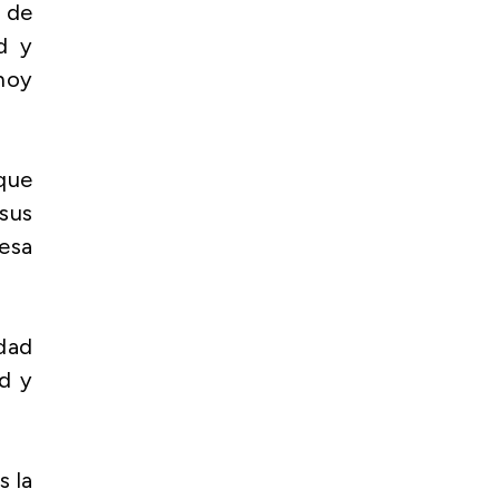
 de
d y
hoy
que
 sus
 esa
idad
ad y
s la