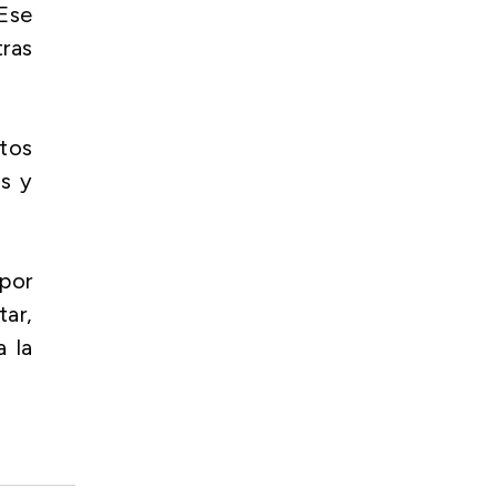
 Ese
tras
tos
as y
 por
ar,
a la