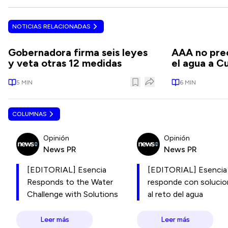
NOTICIAS RELACIONADAS
Gobernadora firma seis leyes
AAA no prec
y veta otras 12 medidas
el agua a C
5
MIN
6
MIN
COLUMNAS
Opinión
Opinión
News PR
News PR
[EDITORIAL] Esencia
[EDITORIAL] Esencia
Responds to the Water
responde con soluci
Challenge with Solutions
al reto del agua
Leer más
Leer más