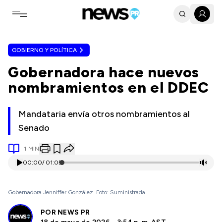
Toggle navigation menu
GOBIERNO Y POLÍTICA
Gobernadora hace nuevos
nombramientos en el DDEC
Mandataria envía otros nombramientos al
Senado
1
MIN
00:00
/
01:05
Gobernadora Jenniffer González. Foto: Suministrada
POR
NEWS PR