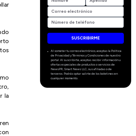
llar
ndo
SUSCRIBIRME
erto
atos
Al someter tu correo electrónico, aceptas la Política
de Privacidad y Términos y Condiciones de nuestro
portal. Al suscribirte, aceptas recibir información u
ofertas especiales de productos o servicios de
NewsPR, Smart News LLC, sus afiliadas o de
terceros. Podrás optar salirte de los boletines en
omo
cualquier momento.
cro,
r la
ren
 con