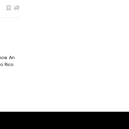
cia: An
to Rico