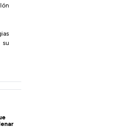
olón
gias
r su
ue
lenar