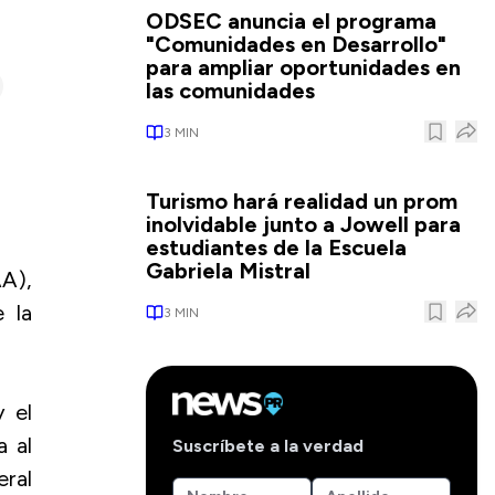
ODSEC anuncia el programa
"Comunidades en Desarrollo"
para ampliar oportunidades en
las comunidades
3
MIN
Turismo hará realidad un prom
inolvidable junto a Jowell para
estudiantes de la Escuela
Gabriela Mistral
A),
e la
3
MIN
y el
a al
Suscríbete a la verdad
eral