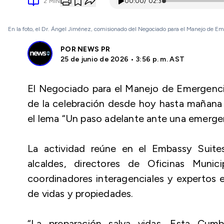
2
MIN
00:00
/
02:31
En la foto, el Dr. Ángel Jiménez, comisionado del Negociado para el Manejo de Em
POR
NEWS PR
25 de junio de 2026 • 3:56 p. m. AST
El Negociado para el Manejo de Emergenc
de la celebración desde hoy hasta mañan
el lema
“Un paso adelante ante una emerge
La actividad reúne en el Embassy Suites
alcaldes, directores de Oficinas Muni
coordinadores interagenciales y expertos e
de vidas y propiedades.
“La preparación salva vidas. Esta Cum