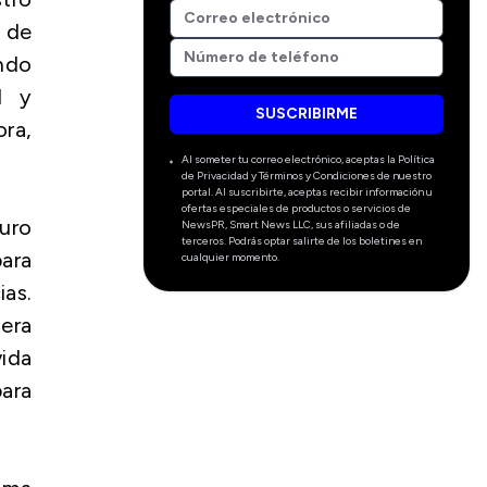
 de
ando
d y
SUSCRIBIRME
ora,
Al someter tu correo electrónico, aceptas la Política
de Privacidad y Términos y Condiciones de nuestro
portal. Al suscribirte, aceptas recibir información u
ofertas especiales de productos o servicios de
uro
NewsPR, Smart News LLC, sus afiliadas o de
terceros. Podrás optar salirte de los boletines en
ara
cualquier momento.
as.
era
vida
ara