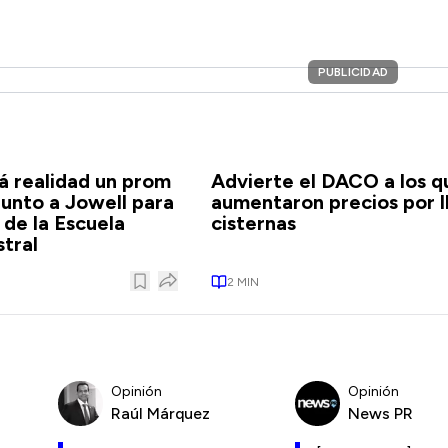
PUBLICIDAD
á realidad un prom
Advierte el DACO a los q
junto a Jowell para
aumentaron precios por l
 de la Escuela
cisternas
stral
2
MIN
Opinión
Opinión
Raúl Márquez
News PR