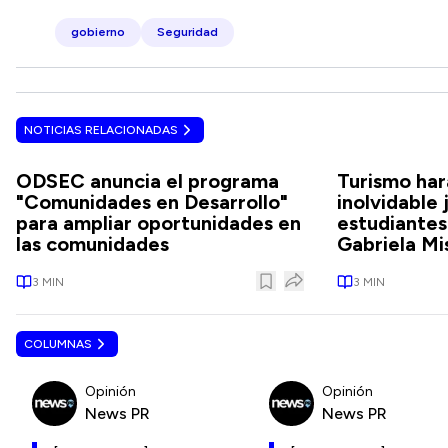
gobierno
Seguridad
NOTICIAS RELACIONADAS
ODSEC anuncia el programa
Turismo har
"Comunidades en Desarrollo"
inolvidable 
para ampliar oportunidades en
estudiantes
las comunidades
Gabriela Mi
3
MIN
3
MIN
COLUMNAS
Opinión
Opinión
News PR
News PR