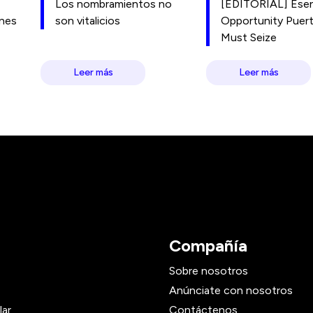
Los nombramientos no
[EDITORIAL] Esen
ones
son vitalicios
Opportunity Puer
Must Seize
Leer más
Leer más
Compañía
Sobre nosotros
Anúnciate con nosotros
lar
Contáctenos