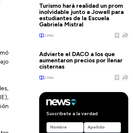
Turismo hará realidad un prom
inolvidable junto a Jowell para
estudiantes de la Escuela
Gabriela Mistral
3
MIN
rmó
Advierte el DACO a los que
aumentaron precios por llenar
ajo
cisternas
2
MIN
es,
E),
ción
Suscríbete a la verdad
tro