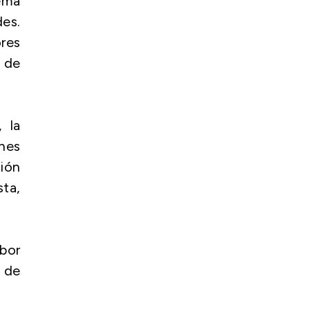
tema
es.
res
 de
 la
ones
ción
sta,
bor
 de