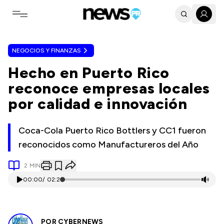
Toggle navigation menu
NEGOCIOS Y FINANZAS
Hecho en Puerto Rico
reconoce empresas locales
por calidad e innovación
Coca-Cola Puerto Rico Bottlers y CC1 fueron
reconocidos como Manufactureros del Año
2
MIN
00:00
/
02:21
POR
CYBERNEWS