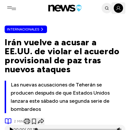
Toggle navigation menu
INTERNACIONALES
Irán vuelve a acusar a
EE.UU. de violar el acuerdo
provisional de paz tras
nuevos ataques
Las nuevas acusaciones de Teherán se
producen después de que Estados Unidos
lanzara este sábado una segunda serie de
bombardeos
2
MIN
00:00
/
02:15