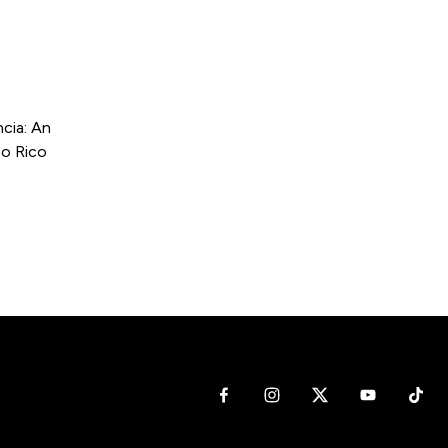
cia: An
to Rico