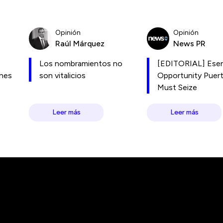
Opinión
Opinión
Raúl Márquez
News PR
Los nombramientos no
[EDITORIAL] Esen
ones
son vitalicios
Opportunity Puer
Must Seize
Leer más
Leer más