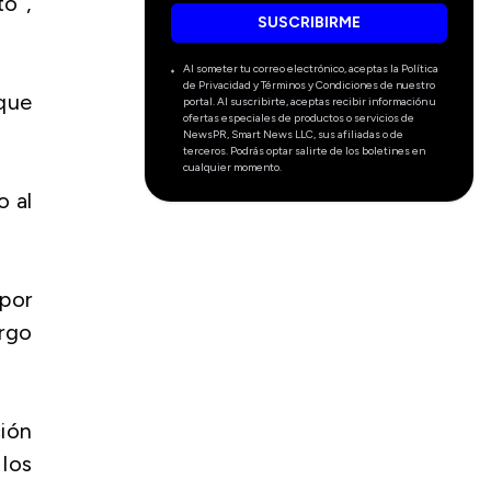
o”,
SUSCRIBIRME
Al someter tu correo electrónico, aceptas la Política
de Privacidad y Términos y Condiciones de nuestro
 que
portal. Al suscribirte, aceptas recibir información u
ofertas especiales de productos o servicios de
NewsPR, Smart News LLC, sus afiliadas o de
terceros. Podrás optar salirte de los boletines en
cualquier momento.
o al
 por
argo
ción
 los