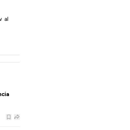
w al
ncia