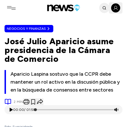
Toggle navigation menu
NEGOCIOS Y FINANZAS
José Julio Aparicio asume
presidencia de la Cámara
de Comercio
Aparicio Laspina sostuvo que la CCPR debe
mantener un rol activo en la discusión pública y
en la búsqueda de consensos entre sectores
2
MIN
00:00
/
01:58
Foto: Suministrada