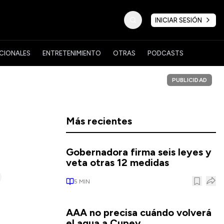
INICIAR SESIÓN
CIONALES
ENTRETENIMIENTO
OTRAS
PODCASTS
PUBLICIDAD
Más recientes
Gobernadora firma seis leyes y
veta otras 12 medidas
5
MIN
AAA no precisa cuándo volverá
el agua a Cupey