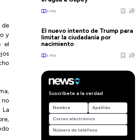
6
MIN
 de
El nuevo intento de Trump para
so y
limitar la ciudadanía por
nacimiento
 el
jos
4
MIN
echo
ima,
Suscríbete a la verdad
r no
. La
bre,
odo