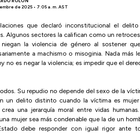
ARDO ROLÓN
embre de 2025 • 7:05 a. m. AST
laciones que declaró inconstitucional el delito
s. Algunos sectores la califican como un retroce
” niegan la violencia de género al sostener que
sariamente a machismo o misoginia. Nada más le
ey no es negar la violencia; es impedir que el der
todos. Su repudio no depende del sexo de la víct
n un delito distinto cuando la víctima es muje
e crea una jerarquía moral entre vidas humanas
e una mujer sea más condenable que la de un hom
 Estado debe responder con igual rigor ante t