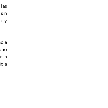
 las
 sin
n y
ncia
echo
r la
cia