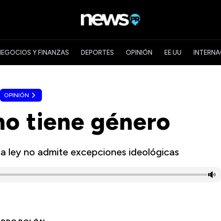
NEGOCIOS Y FINANZAS
DEPORTES
OPINIÓN
EE.UU
INTERNA
OPINIÓN
 no tiene género
 la ley no admite excepciones ideológicas