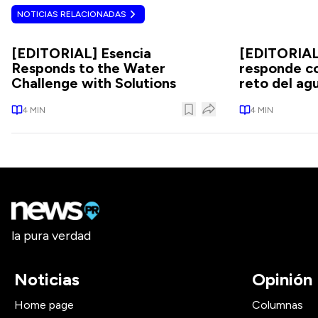
NOTICIAS RELACIONADAS
[EDITORIAL] Esencia
[EDITORIAL
Responds to the Water
responde co
Challenge with Solutions
reto del ag
4
MIN
4
MIN
la pura verdad
Noticias
Opinión
Home page
Columnas