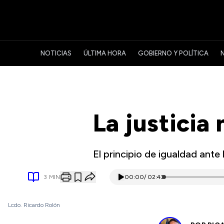
NOTICIAS
ÚLTIMA HORA
GOBIERNO Y POLÍTICA
La justicia
El principio de igualdad ante
3
MIN
00:00
/
02:43
Lcdo. Ricardo Rolón