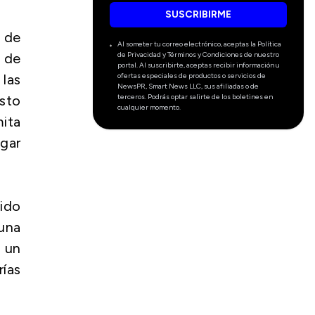
SUSCRIBIRME
d de
Al someter tu correo electrónico, aceptas la Política
de Privacidad y Términos y Condiciones de nuestro
, de
portal. Al suscribirte, aceptas recibir información u
ofertas especiales de productos o servicios de
 las
NewsPR, Smart News LLC, sus afiliadas o de
terceros. Podrás optar salirte de los boletines en
esto
cualquier momento.
ita
igar
bido
 una
 un
ías