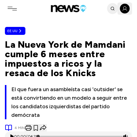
Toggle navigation menu
EE.UU
La Nueva York de Mamdani
cumple 6 meses entre
impuestos a ricos y la
resaca de los Knicks
El que fuera un asambleísta casi 'outsider' se
está convirtiendo en un modelo a seguir entre
los candidatos izquierdistas del partido
demócrata
4
MIN
00:00
/
04:28