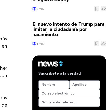
6
MIN
El nuevo intento de Trump para
limitar la ciudadanía por
nacimiento
 más
4
MIN
 en
pher
Suscríbete a la verdad
 con
tras
 de