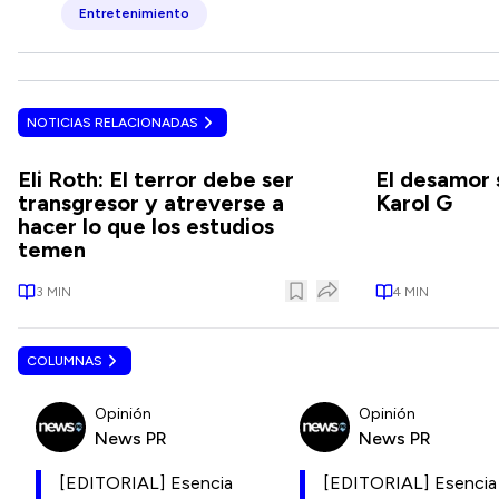
Entretenimiento
NOTICIAS RELACIONADAS
Eli Roth: El terror debe ser
El desamor 
transgresor y atreverse a
Karol G
hacer lo que los estudios
temen
3
MIN
4
MIN
COLUMNAS
Opinión
Opinión
News PR
News PR
[EDITORIAL] Esencia
[EDITORIAL] Esencia