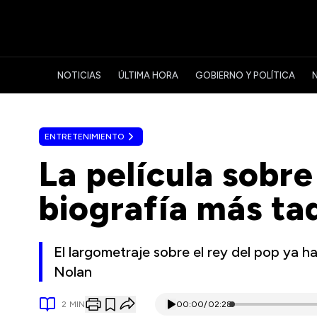
NOTICIAS
ÚLTIMA HORA
GOBIERNO Y POLÍTICA
ENTRETENIMIENTO
La película sobre
biografía más taq
El largometraje sobre el rey del pop ya 
Nolan
2
MIN
00:00
/
02:28