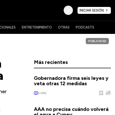
INICIAR SESIÓN
CIONALES
ENTRETENIMIENTO
OTRAS
PODCASTS
PUBLICIDAD
a
Más recientes
a
Gobernadora firma seis leyes y
veta otras 12 medidas
her
5
MIN
AAA no precisa cuándo volverá
el agua a Cupey