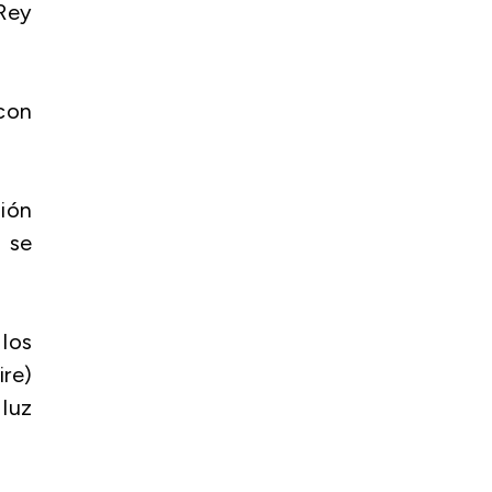
'Rey
 con
ión
 se
 los
re)
 luz