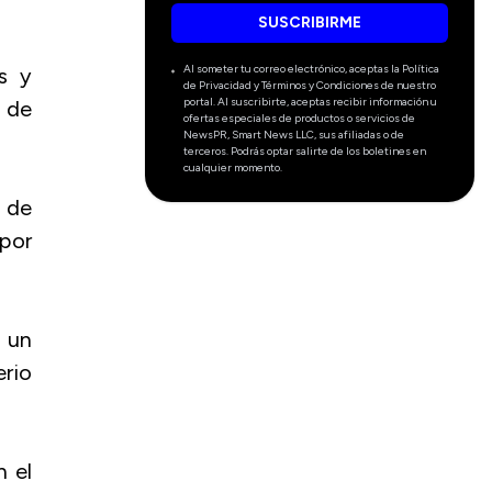
SUSCRIBIRME
Al someter tu correo electrónico, aceptas la Política
os y
de Privacidad y Términos y Condiciones de nuestro
portal. Al suscribirte, aceptas recibir información u
 de
ofertas especiales de productos o servicios de
NewsPR, Smart News LLC, sus afiliadas o de
terceros. Podrás optar salirte de los boletines en
cualquier momento.
 de
 por
 un
rio
n el