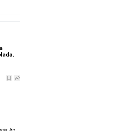
a
Nada,
cia: An