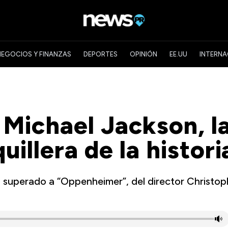
NEGOCIOS Y FINANZAS
DEPORTES
OPINIÓN
EE.UU
INTERNA
 Michael Jackson, l
uillera de la histori
ha superado a “Oppenheimer”, del director Christop