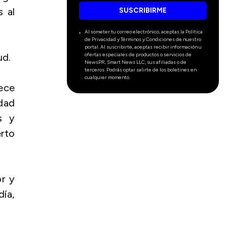
s al
SUSCRIBIRME
Al someter tu correo electrónico, aceptas la Política
de Privacidad y Términos y Condiciones de nuestro
portal. Al suscribirte, aceptas recibir información u
ofertas especiales de productos o servicios de
ud.
NewsPR, Smart News LLC, sus afiliadas o de
terceros. Podrás optar salirte de los boletines en
cualquier momento.
rece
edad
s y
rto
or y
ía,