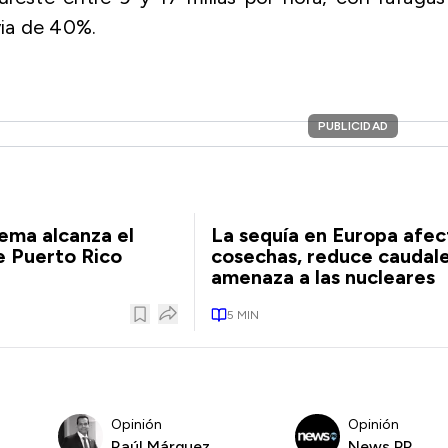
uvia de 40%.
PUBLICIDAD
ema alcanza el
La sequía en Europa afect
de Puerto Rico
cosechas, reduce caudale
amenaza a las nucleares
5
MIN
Opinión
Opinión
Raúl Márquez
News PR