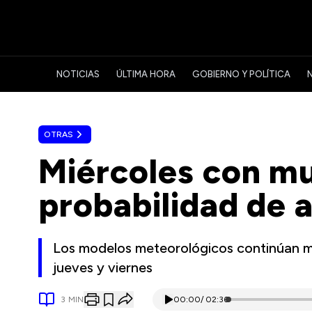
NOTICIAS
ÚLTIMA HORA
GOBIERNO Y POLÍTICA
OTRAS
Miércoles con mu
probabilidad de 
Los modelos meteorológicos continúan m
jueves y viernes
3
MIN
00:00
/
02:36