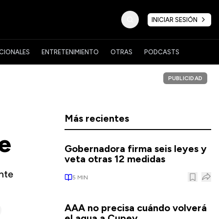
INICIAR SESIÓN
CIONALES
ENTRETENIMIENTO
OTRAS
PODCASTS
PUBLICIDAD
Más recientes
de
Gobernadora firma seis leyes y
veta otras 12 medidas
nte
5
MIN
AAA no precisa cuándo volverá
el agua a Cupey