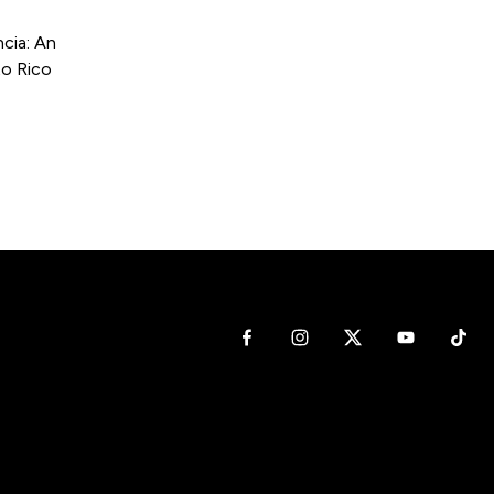
cia: An
to Rico