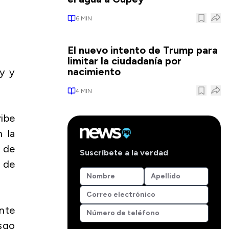
6
MIN
El nuevo intento de Trump para
limitar la ciudadanía por
nacimiento
oy y
4
MIN
ibe
 la
a de
Suscríbete a la verdad
0 de
nte
esgo