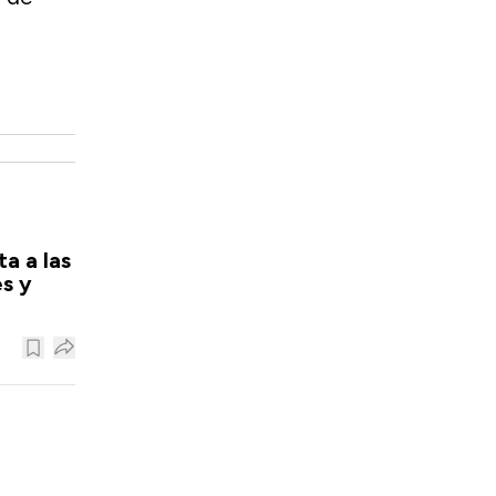
a a las
s y