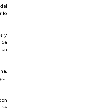
 del
r lo
es y
 de
 un
he.
 por
con
 de