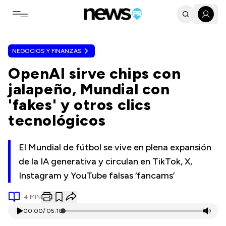
Toggle navigation menu
NEGOCIOS Y FINANZAS
OpenAI sirve chips con
jalapeño, Mundial con
'fakes' y otros clics
tecnológicos
El Mundial de fútbol se vive en plena expansión
de la IA generativa y circulan en TikTok, X,
Instagram y YouTube falsas ‘fancams’
4
MIN
00:00
/
05:10