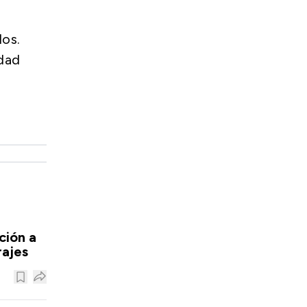
os.
idad
ción a
rajes