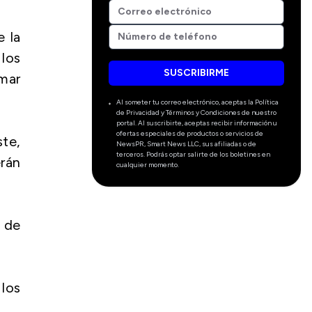
 la
 los
SUSCRIBIRME
 mar
Al someter tu correo electrónico, aceptas la Política
de Privacidad y Términos y Condiciones de nuestro
portal. Al suscribirte, aceptas recibir información u
ofertas especiales de productos o servicios de
te,
NewsPR, Smart News LLC, sus afiliadas o de
terceros. Podrás optar salirte de los boletines en
erán
cualquier momento.
e de
los