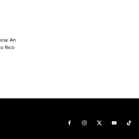
cia: An
to Rico