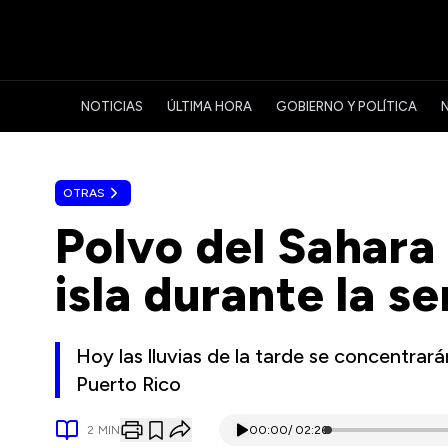
NOTICIAS
ÚLTIMA HORA
GOBIERNO Y POLÍTICA
OTRAS
Polvo del Sahara 
isla durante la 
Hoy las lluvias de la tarde se concentrará
Puerto Rico
2
MIN
00:00
/
02:26