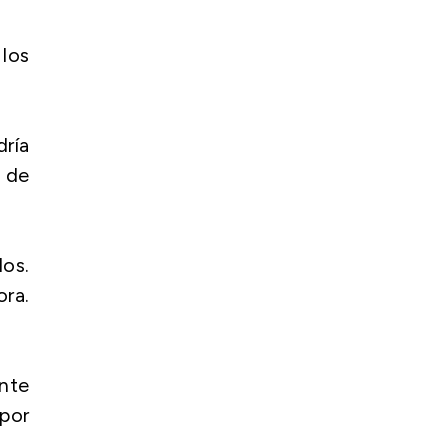
los
ría
s de
os.
ora.
nte
por