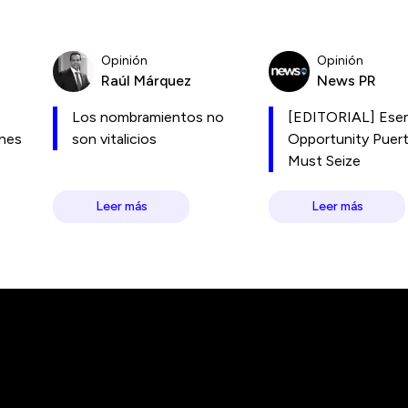
Opinión
Opinión
Raúl Márquez
News PR
Los nombramientos no
[EDITORIAL] Esen
ones
son vitalicios
Opportunity Puer
Must Seize
Leer más
Leer más