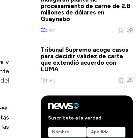
procesamiento de carne de 2.8
millones de dólares en
Guaynabo
2
MIN
Tribunal Supremo acoge casos
para decidir validez de carta
ra y
que extendió acuerdo con
LUMA
ente
 del
5
MIN
ves.
tas
Suscríbete a la verdad
 las