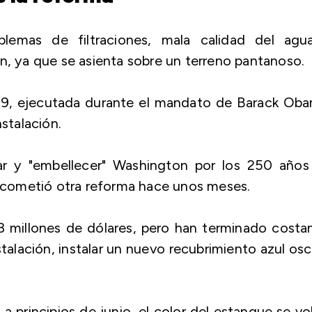
blemas de filtraciones, mala calidad del agu
n, ya que se asienta sobre un terreno pantanoso.
9, ejecutada durante el mandato de Barack Oba
nstalación.
r y "embellecer" Washington por los 250 años
cometió otra reforma hace unos meses.
8 millones de dólares, pero han terminado cost
nstalación, instalar un nuevo recubrimiento azul os
a principios de junio, el color del estanque se vo