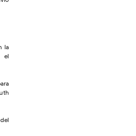
 la
 el
ara
ruth
 del