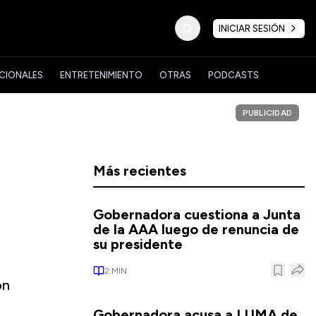
INICIAR SESIÓN
CIONALES
ENTRETENIMIENTO
OTRAS
PODCASTS
PUBLICIDAD
Más recientes
Gobernadora cuestiona a Junta
de la AAA luego de renuncia de
su presidente
2
MIN
ón
Gobernadora acusa a LUMA de