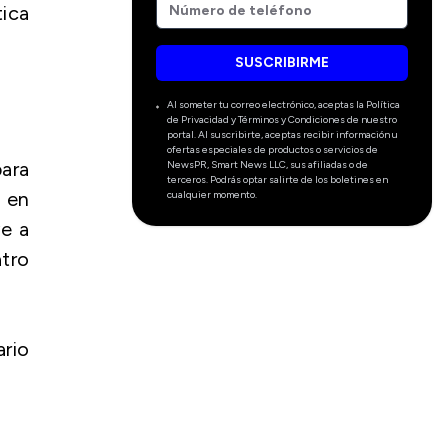
ica
SUSCRIBIRME
Al someter tu correo electrónico, aceptas la Política
de Privacidad y Términos y Condiciones de nuestro
portal. Al suscribirte, aceptas recibir información u
ofertas especiales de productos o servicios de
para
NewsPR, Smart News LLC, sus afiliadas o de
terceros. Podrás optar salirte de los boletines en
o en
cualquier momento.
ve a
atro
ario