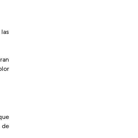
las
ran
olor
 que
s de