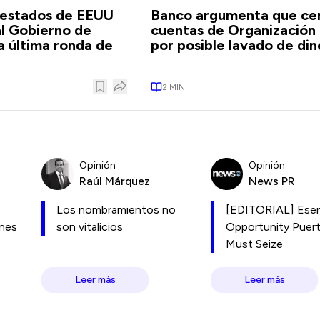
 estados de EEUU
Banco argumenta que ce
l Gobierno de
cuentas de Organización
a última ronda de
por posible lavado de din
2
MIN
Opinión
Opinión
Raúl Márquez
News PR
Los nombramientos no
[EDITORIAL] Esen
ones
son vitalicios
Opportunity Puer
Must Seize
Leer más
Leer más