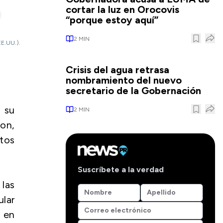
cortar la luz en Orocovis
“porque estoy aquí”
2
MIN
EE.UU.).
Crisis del agua retrasa
nombramiento del nuevo
secretario de la Gobernación
 su
2
MIN
ton,
tos
Suscríbete a la verdad
las
ular
s en