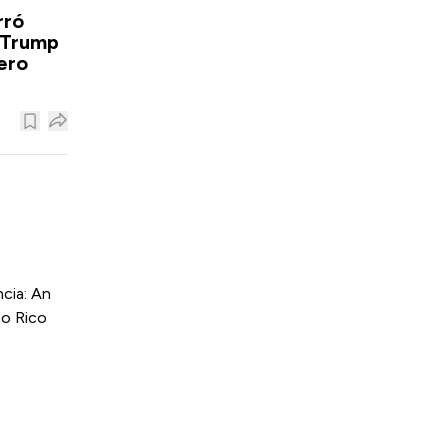
rró
 Trump
ero
cia: An
to Rico