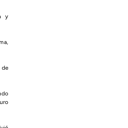
a y
ma,
 de
ando
curo
lvió