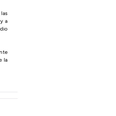
 las
 y a
edio
ante
e la