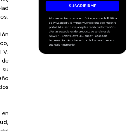
SUSCRIBIRME
lad
os.
Al someter tu correo electrónico, aceptas la Política
de Privacidad y Términos y Condiciones de nuestro
portal. Al suscribirte, aceptas recibir información u
ofertas especiales de productos o servicios de
ión
NewsPR, Smart News LLC, sus afiliadas o de
terceros. Podrás optar salirte de los boletines en
co,
cualquier momento.
 TV.
 de
 su
 año
dos
 en
ud,
del