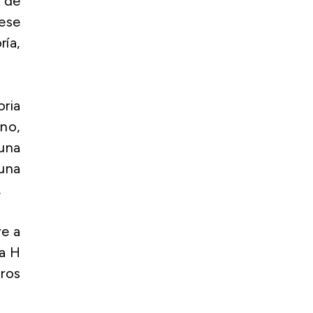
o de
ese
ía,
ria
ino,
 una
una
.
ye a
La H
ros