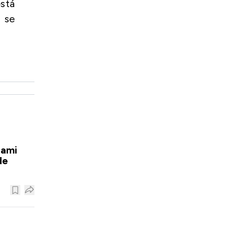
stá
 se
iami
de