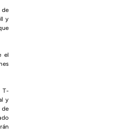
s de
ll y
que
 el
enes
o T-
al y
 de
iado
arán