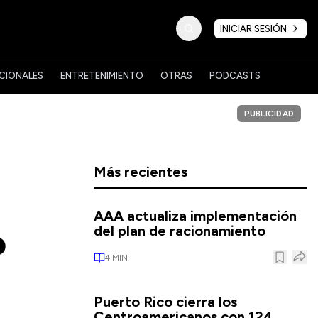
INICIAR SESIÓN
CIONALES
ENTRETENIMIENTO
OTRAS
PODCASTS
PUBLICIDAD
6
Más recientes
AAA actualiza implementación
o
del plan de racionamiento
4
MIN
Puerto Rico cierra los
Centroamericanos con 124