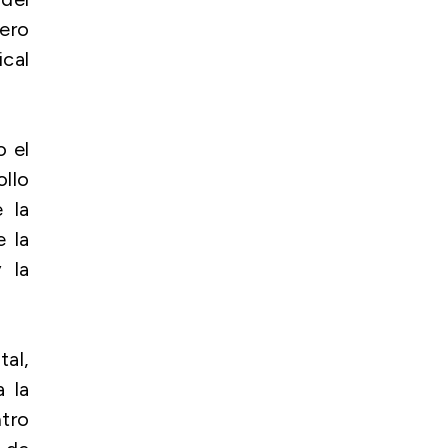
nero
ical
o el
llo
e la
 la
 la
tal,
 la
ntro