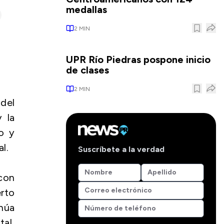
medallas
2
MIN
UPR Río Piedras pospone inicio
de clases
2
MIN
 del
 la
o y
l.
Suscríbete a la verdad
 con
erto
inúa
tal,