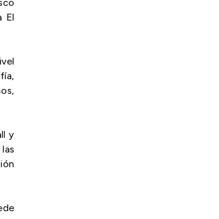
sco
 El
ivel
ía,
os,
ll y
 las
sión
ede