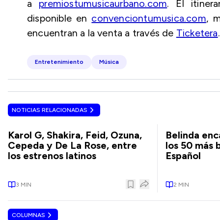
a
premiostumusicaurbano.com
. El itine
disponible en
convenciontumusica.com
, 
encuentran a la venta a través de
Ticketera
.
Entretenimiento
Música
NOTICIAS RELACIONADAS
Karol G, Shakira, Feid, Ozuna,
Belinda enca
Cepeda y De La Rose, entre
los 50 más 
los estrenos latinos
Español
3
MIN
2
MIN
COLUMNAS