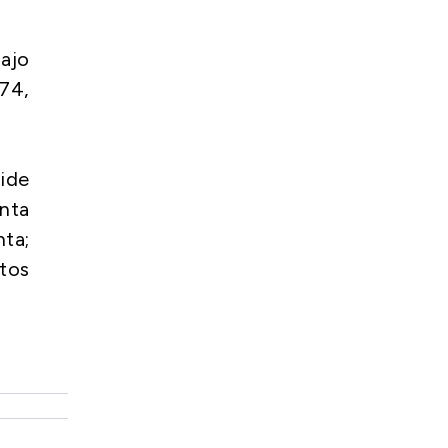
ajo
974,
ide
unta
nta;
ntos