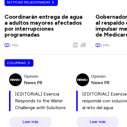
NOTICIAS RELACIONADAS
Coordinarán entrega de agua
Gobernadora
a adultos mayores afectados
al respaldo
por interrupciones
impulsar me
programadas
de Medicar
2
MIN
5
MIN
COLUMNAS
Opinión
Opinión
News PR
News PR
[EDITORIAL] Esencia
[EDITORIAL] Esencia
Responds to the Water
responde con soluci
Challenge with Solutions
al reto del agua
Leer más
Leer más