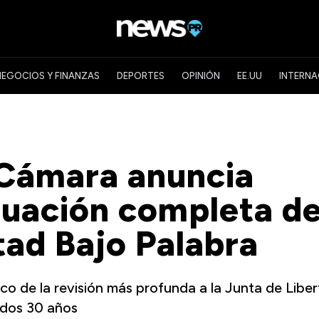
NEGOCIOS Y FINANZAS
DEPORTES
OPINIÓN
EE.UU
INTERNA
 Cámara anuncia
luación completa d
tad Bajo Palabra
co de la revisión más profunda a la Junta de Libe
ados 30 años