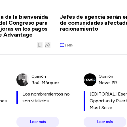
 da la bienvenida
Jefes de agencia serán e
 del Congreso para
de comunidades afectad
joras en los pagos
racionamiento
e Advantage
2
MIN
Opinión
Opinión
Raúl Márquez
News PR
Los nombramientos no
[EDITORIAL] Esen
ones
son vitalicios
Opportunity Puer
Must Seize
Leer más
Leer más