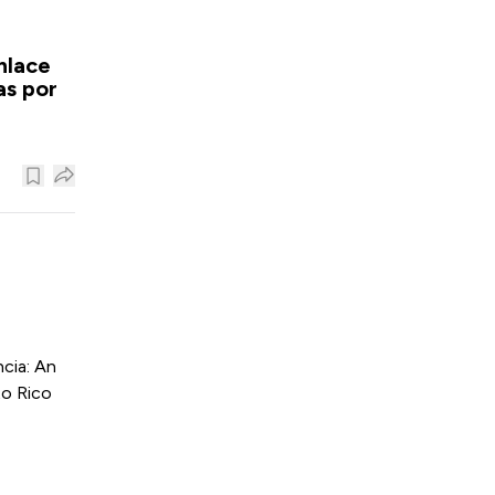
nlace
as por
cia: An
to Rico