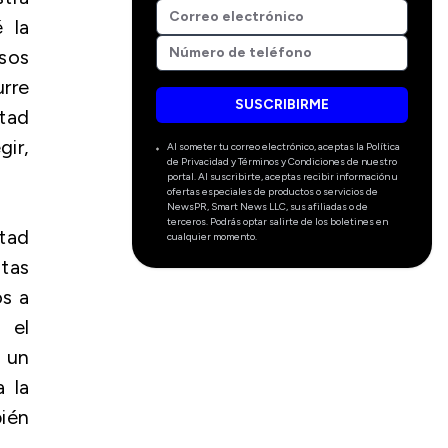
 la
esos
urre
SUSCRIBIRME
rtad
gir,
Al someter tu correo electrónico, aceptas la Política
de Privacidad y Términos y Condiciones de nuestro
portal. Al suscribirte, aceptas recibir información u
ofertas especiales de productos o servicios de
NewsPR, Smart News LLC, sus afiliadas o de
terceros. Podrás optar salirte de los boletines en
rtad
cualquier momento.
stas
os a
 el
 un
 la
bién