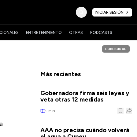
INICIAR SESIÓN
CIONALES
ENTRETENIMIENTO
OTRAS
PODCASTS
PUBLICIDAD
Más recientes
Gobernadora firma seis leyes y
veta otras 12 medidas
5
MIN
a
AAA no precisa cuándo volverá
el agua a Cupey