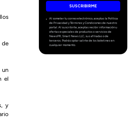
SUSCRIBIRME
llos
Al someter tu correo electrónico, aceptas la Política
de Privacidad y Términos y Condiciones de nuestro
portal. Al suscribirte, aceptas recibir información u
ofertas especiales de productos o servicios de
NewsPR, Smart News LLC, sus afiliadas o de
terceros. Podrás optar salirte de los boletines en
y de
cualquier momento.
 un
n el
s, y
rio