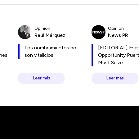
Opinión
Opinión
Raúl Márquez
News PR
Los nombramientos no
[EDITORIAL] Esen
ones
son vitalicios
Opportunity Puer
Must Seize
Leer más
Leer más