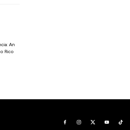
cia: An
to Rico