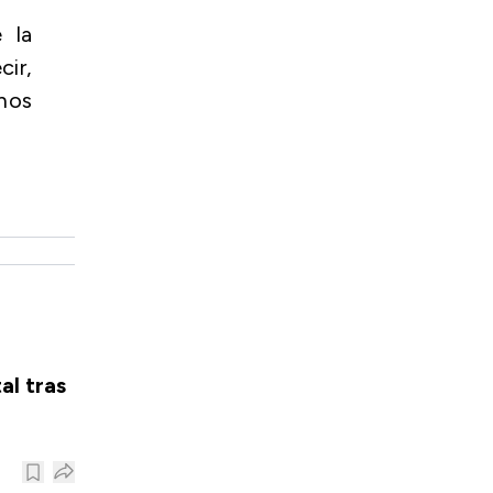
 la
cir,
enos
al tras