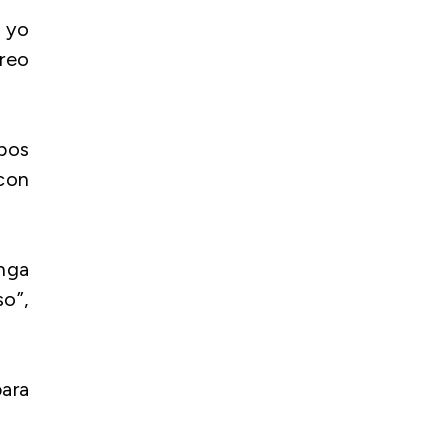
 yo
creo
rpos
con
enga
so”,
para