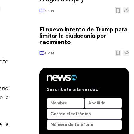
6
MIN
El nuevo intento de Trump para
limitar la ciudadanía por
nacimiento
4
MIN
cto
ario
Suscríbete a la verdad
e la
 la