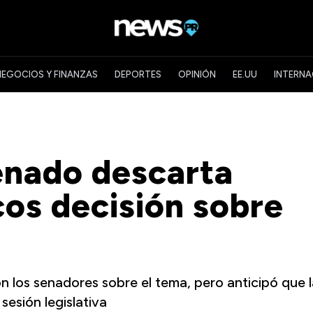
NEGOCIOS Y FINANZAS
DEPORTES
OPINIÓN
EE.UU
INTERNA
enado descarta
cos decisión sobre
 los senadores sobre el tema, pero anticipó que l
esión legislativa