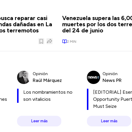
usca reparar casi
Venezuela supera las 6,0
ndas dañadas en La
muertes por los dos ter
los terremotos
del 24 de junio
2
MIN
Opinión
Opinión
Raúl Márquez
News PR
Los nombramientos no
[EDITORIAL] Esen
ones
son vitalicios
Opportunity Puer
Must Seize
Leer más
Leer más