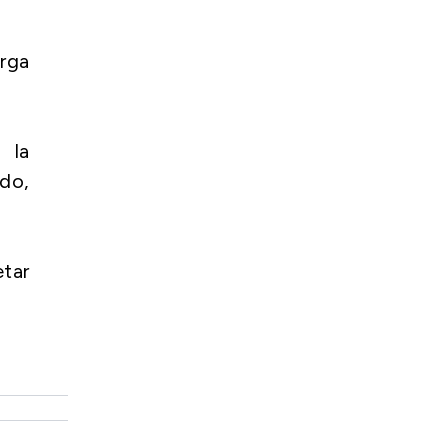
arga
 la
do,
etar