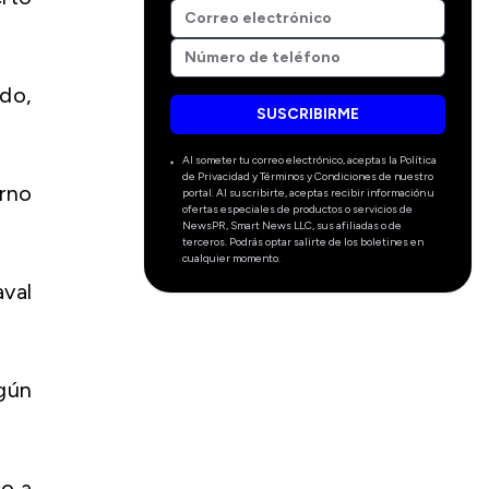
do,
SUSCRIBIRME
Al someter tu correo electrónico, aceptas la Política
de Privacidad y Términos y Condiciones de nuestro
erno
portal. Al suscribirte, aceptas recibir información u
ofertas especiales de productos o servicios de
NewsPR, Smart News LLC, sus afiliadas o de
terceros. Podrás optar salirte de los boletines en
cualquier momento.
aval
egún
co a