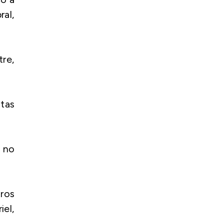
ral,
re,
tas
e no
ros
iel,