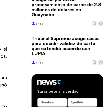
procesamiento de carne de 2.8
millones de dólares en
Guaynabo
2
MIN
Tribunal Supremo acoge casos
para decidir validez de carta
que extendió acuerdo con
 el
LUMA
os,
5
MIN
ara
esó
Suscríbete a la verdad
erto