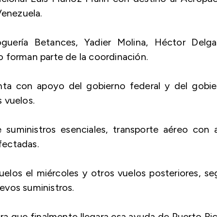
Venezuela.
guería Betances, Yadier Molina, Héctor Delga
 forman parte de la coordinación.
enta con apoyo del gobierno federal y del gobi
s vuelos.
e suministros esenciales, transporte aéreo con 
afectadas.
elos el miércoles y otros vuelos posteriores, s
evos suministros.
ra que finalmente llegara esa ayuda de Puerto Ri