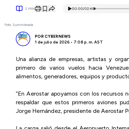
2
MIN
00:00
/
02:40
Foto: Suministrada
POR
CYBERNEWS
1 de julio de 2026 • 7:08 p. m. AST
Una alianza de empresas, artistas y orga
primero de varios vuelos hacia Venezu
alimentos, generadores, equipos y producto
“En Aerostar apoyamos con los recursos n
respaldar que estos primeros aviones pud
Jorge Hernández, presidente de Aerostar Pu
La carga salió desde el Aeropuerto Intern