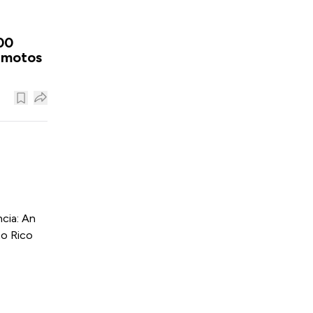
00
remotos
cia: An
to Rico