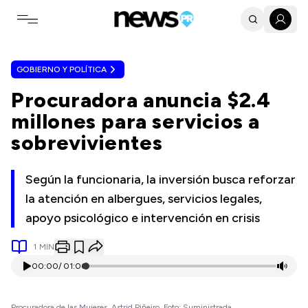
Toggle navigation menu
GOBIERNO Y POLÍTICA
Procuradora anuncia $2.4
millones para servicios a
sobrevivientes
Según la funcionaria, la inversión busca reforzar
la atención en albergues, servicios legales,
apoyo psicológico e intervención en crisis
1
MIN
00:00
/
01:06
Procuradora de las Mujeres, Astrid Piñeiro. Foto: Suministrada