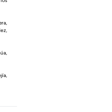
los
era,
ez,
súa,
ía,