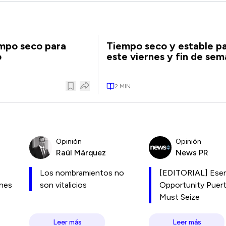
empo seco para
Tiempo seco y estable p
o
este viernes y fin de se
2
MIN
Opinión
Opinión
Raúl Márquez
News PR
Los nombramientos no
[EDITORIAL] Esen
ones
son vitalicios
Opportunity Puer
Must Seize
Leer más
Leer más