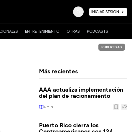
INICIAR SESIÓN
CIONALES
ENTRETENIMIENTO
OTRAS
PODCASTS
PUBLICIDAD
Más recientes
AAA actualiza implementación
del plan de racionamiento
4
MIN
Puerto Rico cierra los
Centroamericanos con 124