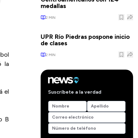
medallas
2
MIN
UPR Río Piedras pospone inicio
de clases
sbol
2
MIN
 la
á el
Suscríbete a la verdad
o B