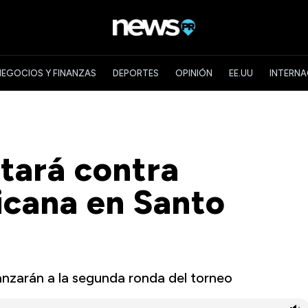
NEGOCIOS Y FINANZAS
DEPORTES
OPINIÓN
EE.UU
INTERNA
tará contra
icana en Santo
nzarán a la segunda ronda del torneo