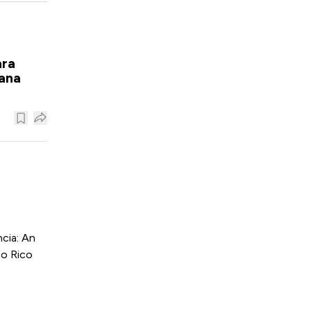
ara
mana
cia: An
to Rico