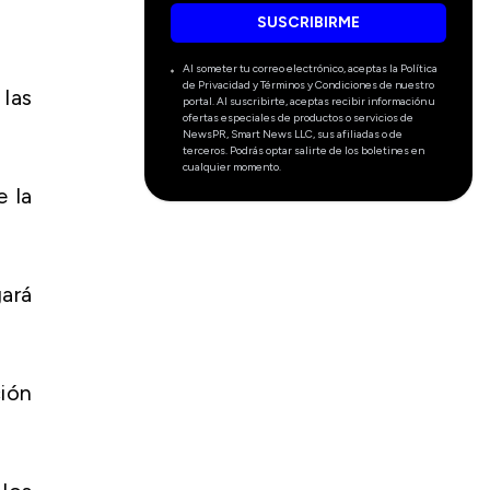
SUSCRIBIRME
Al someter tu correo electrónico, aceptas la Política
de Privacidad y Términos y Condiciones de nuestro
 las
portal. Al suscribirte, aceptas recibir información u
ofertas especiales de productos o servicios de
NewsPR, Smart News LLC, sus afiliadas o de
terceros. Podrás optar salirte de los boletines en
cualquier momento.
e la
gará
ción