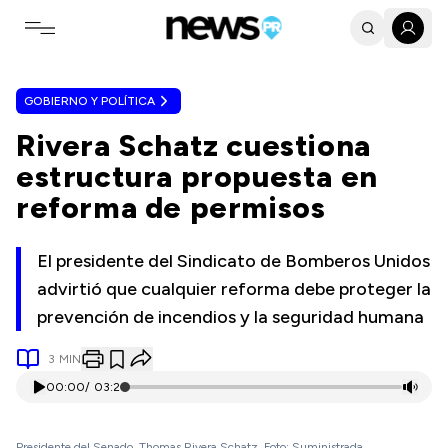
Toggle navigation menu
GOBIERNO Y POLÍTICA
Rivera Schatz cuestiona
estructura propuesta en
reforma de permisos
El presidente del Sindicato de Bomberos Unidos
advirtió que cualquier reforma debe proteger la
prevención de incendios y la seguridad humana
3
MIN
00:00
/
03:21
Presidente del Senado, Thomas Rivera Schatz. Foto: Suministrada