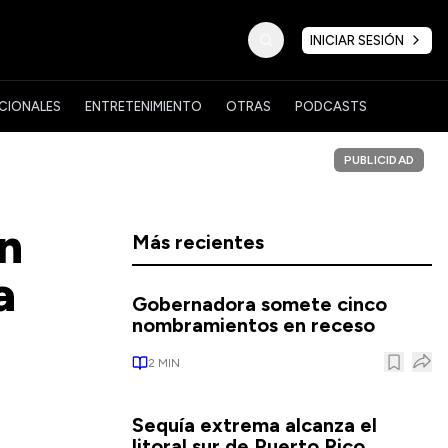
INICIAR SESIÓN
CIONALES
ENTRETENIMIENTO
OTRAS
PODCASTS
PUBLICIDAD
en
Más recientes
a
Gobernadora somete cinco
nombramientos en receso
2
MIN
Sequía extrema alcanza el
litoral sur de Puerto Rico