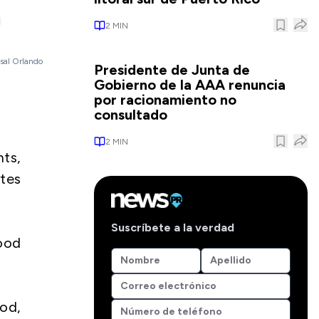
2
MIN
rsal Orlando
Presidente de Junta de
Gobierno de la AAA renuncia
por racionamiento no
consultado
2
MIN
hts,
rtes
Suscríbete a la verdad
wood
ood,