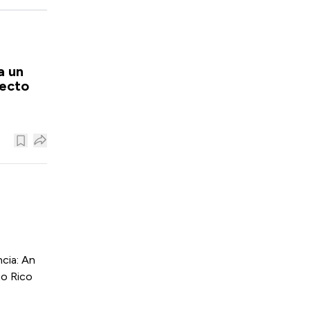
a un
recto
cia: An
to Rico