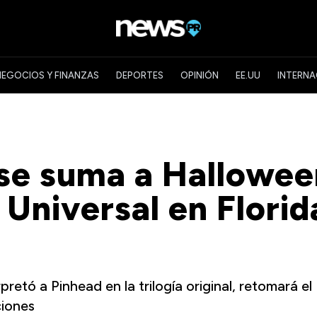
NEGOCIOS Y FINANZAS
DEPORTES
OPINIÓN
EE.UU
INTERNA
' se suma a Hallowe
 Universal en Florid
retó a Pinhead en la trilogía original, retomará el
ciones