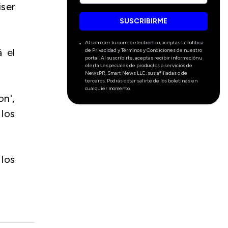
iser
SUSCRIBIRME
Al someter tu correo electrónico, aceptas la Política
á el
de Privacidad y Términos y Condiciones de nuestro
portal. Al suscribirte, aceptas recibir información u
ofertas especiales de productos o servicios de
NewsPR, Smart News LLC, sus afiliadas o de
terceros. Podrás optar salirte de los boletines en
cualquier momento.
on',
 los
 los