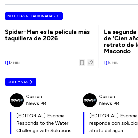
NOTICIAS RELACIONADAS
Spider-Man es la película más
La segunda 
taquillera de 2026
de 'Cien añ
retrato de 
Macondo
2
MIN
4
MIN
COLUMNAS
Opinión
Opinión
News PR
News PR
[EDITORIAL] Esencia
[EDITORIAL] Esencia
Responds to the Water
responde con soluci
Challenge with Solutions
al reto del agua