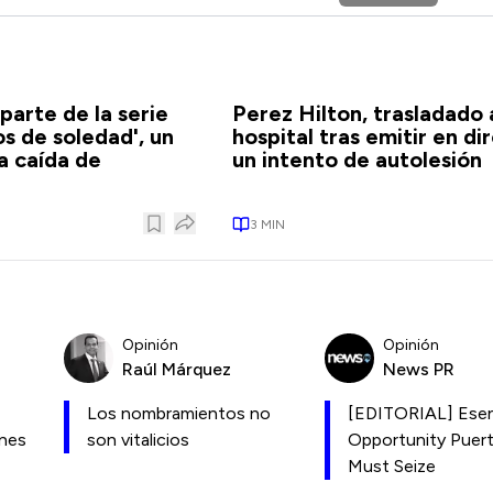
parte de la serie
Perez Hilton, trasladado 
os de soledad', un
hospital tras emitir en di
la caída de
un intento de autolesión
3
MIN
Opinión
Opinión
Raúl Márquez
News PR
Los nombramientos no
[EDITORIAL] Esen
ones
son vitalicios
Opportunity Puer
Must Seize