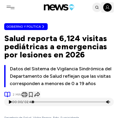
Toggle navigation menu
GOBIERNO Y POLÍTICA
Salud reporta 6,124 visitas
pediátricas a emergencias
por lesiones en 2026
Datos del Sistema de Vigilancia Sindrómica del
Departamento de Salud reflejan que las visitas
corresponden a menores de 0 a 19 años
2
MIN
00:00
/
02:42
Secretario de Salud, Víctor Ramos. Foto: Suministrada