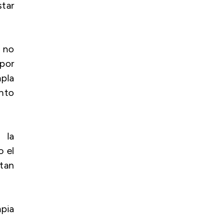
tar
 no
por
pla
ento
 la
o el
ctan
mpia