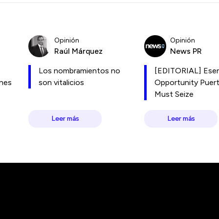
Opinión
Opinión
Raúl Márquez
News PR
Los nombramientos no
[EDITORIAL] Esen
ones
son vitalicios
Opportunity Puer
Must Seize
Leer más
Leer más