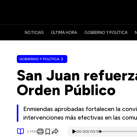
NOTICIAS
ÚLTIMA HORA
GOBIERNO Y POLÍTICA
GOBIERNO Y POLÍTICA
San Juan refuerz
Orden Público
Enmiendas aprobadas fortalecen la conv
intervenciones más efectivas en las com
3
MIN
00:00
/
03:10