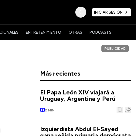
INICIAR SESIÓN
CIONALES
ENTRETENIMIENTO
OTRAS
PODCASTS
PUBLICIDAD
Más recientes
El Papa León XIV viajará a
Uruguay, Argentina y Perú
2
MIN
Izquierdista Abdul El-Sayed
gana reñida primaria demócrata