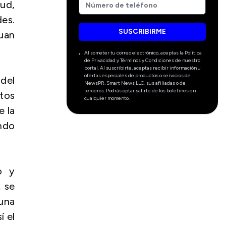
tud,
des.
SUSCRIBIRME
uan
Al someter tu correo electrónico, aceptas la Política
de Privacidad y Términos y Condiciones de nuestro
portal. Al suscribirte, aceptas recibir información u
ofertas especiales de productos o servicios de
 del
NewsPR, Smart News LLC, sus afiliadas o de
terceros. Podrás optar salirte de los boletines en
ntos
cualquier momento.
e la
ndo
o y
, se
una
í el