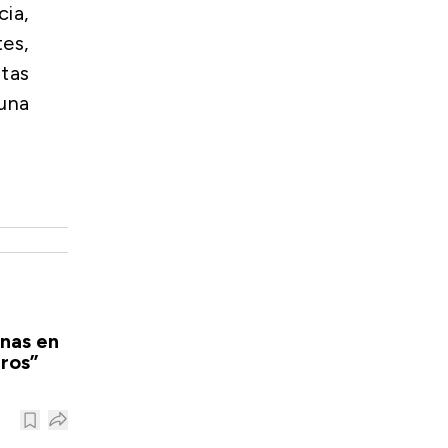
ia,
tes,
ntas
 una
onas en
ros”