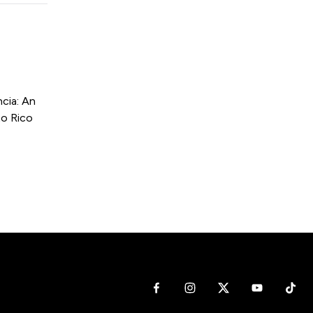
cia: An
to Rico