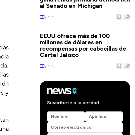
al Senado en Míchigan
2
MIN
EEUU ofrece más de 100
millones de dólares en
das
recompensas por cabecillas de
Cartel Jalisco
ncia
ida,
2
MIN
llas
ión
es y
Suscríbete a la verdad
tan
una