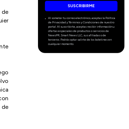
SUSCRIBIRME
s de
Al someter tu correo electrónico, aceptas la Política
uier
de Privacidad y Términos y Condiciones de nuestro
portal. Al suscribirte, aceptas recibir información u
ofertas especiales de productos o servicios de
NewsPR, Smart News LLC, sus afiliadas o de
terceros. Podrás optar salirte de los boletines en
cualquier momento.
ante
uego
olvo
ica
con
 de