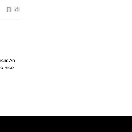
cia: An
to Rico