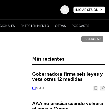
INICIAR SESIÓN
CIONALES
ENTRETENIMIENTO
OTRAS
PODCASTS
PUBLICIDAD
Más recientes
Gobernadora firma seis leyes y
veta otras 12 medidas
5
MIN
AAA no precisa cuándo volverá
el agua a Cupey