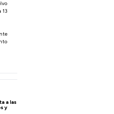
olvo
a 13
ente
nto
a a las
s y