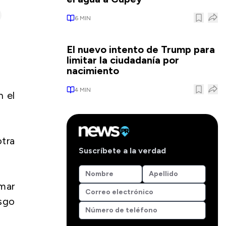
6
MIN
El nuevo intento de Trump para
limitar la ciudadanía por
nacimiento
4
MIN
n el
otra
Suscríbete a la verdad
 mar
sgo