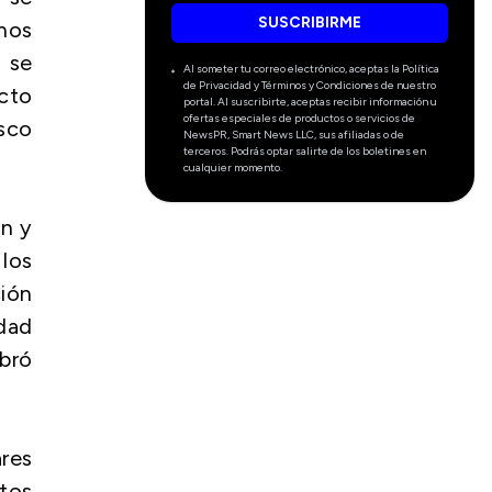
SUSCRIBIRME
 nos
 se
Al someter tu correo electrónico, aceptas la Política
de Privacidad y Términos y Condiciones de nuestro
ucto
portal. Al suscribirte, aceptas recibir información u
ofertas especiales de productos o servicios de
sco
NewsPR, Smart News LLC, sus afiliadas o de
terceros. Podrás optar salirte de los boletines en
cualquier momento.
ón y
 los
ción
idad
ebró
ares
tos