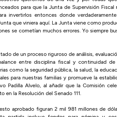
ceados para que la Junta de Supervisión Fiscal
ara invertirlos entonces donde verdaderamente
 Junta que viniera aquí. La Junta viene como prod
iones se cometían muchos errores. Yo siempre bu
ltado de un proceso riguroso de análisis, evaluaci
alance entre disciplina fiscal y continuidad de
arias como la seguridad pública, la salud, la educa
iales para nuestras familias y promueve la estabil
vo Padilla Alvelo, al añadir que la Comisión cel
to en la Resolución del Senado 111.
puesto aprobado figuran 2 mil 981 millones de dól
ta partida incluye fondos para nómina y cos