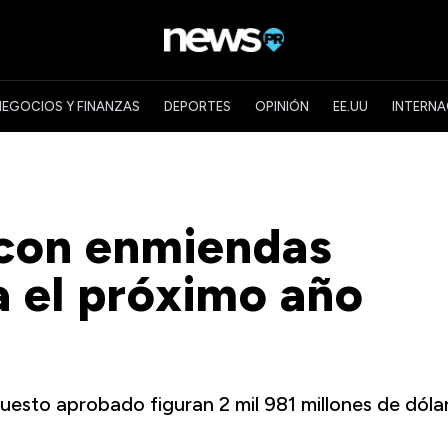
NEGOCIOS Y FINANZAS
DEPORTES
OPINIÓN
EE.UU
INTERNA
con enmiendas
 el próximo año
upuesto aprobado figuran 2 mil 981 millones de dóla