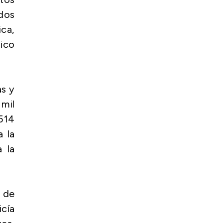
ados
ica,
lico
as y
 mil
514
a la
 la
 de
icía