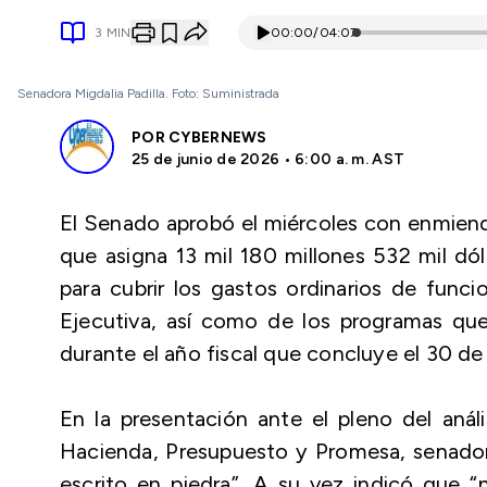
3
MIN
00:00
/
04:07
Senadora Migdalia Padilla. Foto: Suministrada
POR
CYBERNEWS
25 de junio de 2026 • 6:00 a. m. AST
El Senado aprobó el miércoles con enmiend
que asigna 13 mil 180 millones 532 mil dó
para cubrir los gastos ordinarios de fun
Ejecutiva, así como de los programas que
durante el año fiscal que concluye el 30 de
En la presentación ante el pleno del análi
Hacienda, Presupuesto y Promesa, senadora
escrito en piedra”. A su vez indicó que