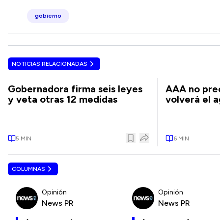
gobierno
NOTICIAS RELACIONADAS
Gobernadora firma seis leyes
AAA no pre
y veta otras 12 medidas
volverá el 
5
MIN
6
MIN
COLUMNAS
Opinión
Opinión
News PR
News PR