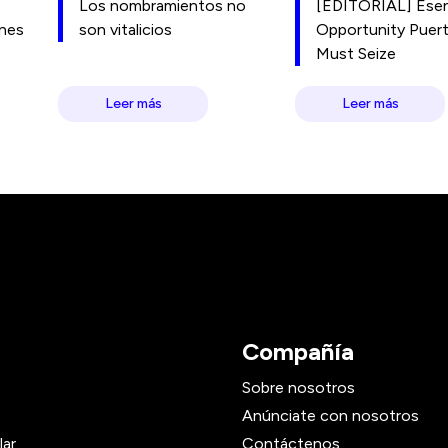
Los nombramientos no
[EDITORIAL] Esen
ones
son vitalicios
Opportunity Puer
Must Seize
Leer más
Leer más
Compañía
Sobre nosotros
Anúnciate con nosotros
lar
Contáctenos