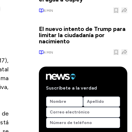
6
MIN
El nuevo intento de Trump para
limitar la ciudadanía por
nacimiento
4
MIN
17),
atal
ama
va,
Suscríbete a la verdad
n de
está
 se