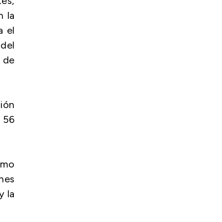
es,
n la
a el
del
 de
ión
s 56
omo
ones
y la