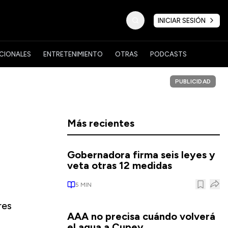
INICIAR SESIÓN
CIONALES
ENTRETENIMIENTO
OTRAS
PODCASTS
PUBLICIDAD
Más recientes
Gobernadora firma seis leyes y
veta otras 12 medidas
5
MIN
res
AAA no precisa cuándo volverá
el agua a Cupey