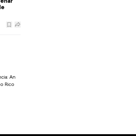
renar
le
cia: An
to Rico