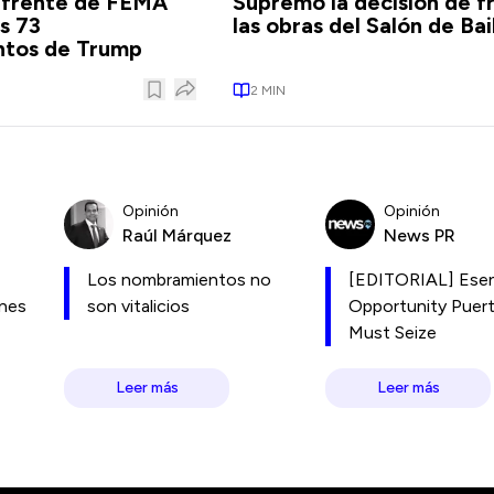
l frente de FEMA
Supremo la decisión de f
os 73
las obras del Salón de Bai
tos de Trump
2
MIN
Opinión
Opinión
Raúl Márquez
News PR
Los nombramientos no
[EDITORIAL] Esen
ones
son vitalicios
Opportunity Puer
Must Seize
Leer más
Leer más