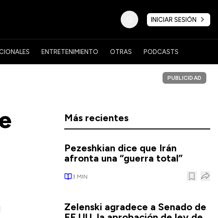
INICIAR SESIÓN
CIONALES
ENTRETENIMIENTO
OTRAS
PODCASTS
PUBLICIDAD
de
Más recientes
Pezeshkian dice que Irán
afronta una “guerra total”
3
MIN
Zelenski agradece a Senado de
EE.UU. la aprobación de ley de