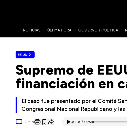
NOTICIAS
ÚLTIMA HORA
GOBIERNO Y POLÍTICA
EE.UU
Supremo de EEUU 
financiación en 
El caso fue presentado por el Comité Sen
Congresional Nacional Republicano y la
2
MIN
00:00
/
01:54