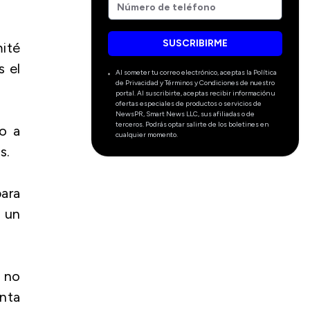
SUSCRIBIRME
ité
s el
Al someter tu correo electrónico, aceptas la Política
de Privacidad y Términos y Condiciones de nuestro
portal. Al suscribirte, aceptas recibir información u
ofertas especiales de productos o servicios de
NewsPR, Smart News LLC, sus afiliadas o de
terceros. Podrás optar salirte de los boletines en
vo a
cualquier momento.
s.
para
n un
e no
enta