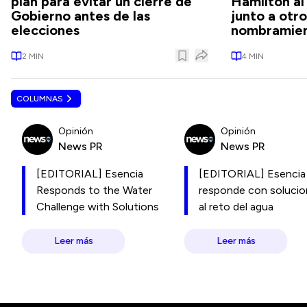
plan para evitar un cierre de
Hamilton a
Gobierno antes de las
junto a otr
elecciones
nombramien
2
MIN
4
MIN
COLUMNAS
Opinión
Opinión
News PR
News PR
[EDITORIAL] Esencia
[EDITORIAL] Esencia
Responds to the Water
responde con soluci
Challenge with Solutions
al reto del agua
Leer más
Leer más