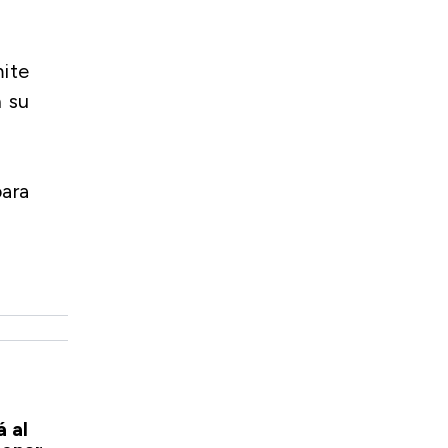
mite
n su
ara
 al