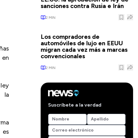
sanciones contra Rusia e Irán
2
MIN
Los compradores de
automóviles de lujo en EEUU
ñas
migran cada vez más a marcas
convencionales
 en
2
MIN
 ley
 la
Suscríbete a la verdad
irma
o es