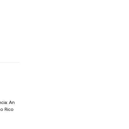
cia: An
to Rico