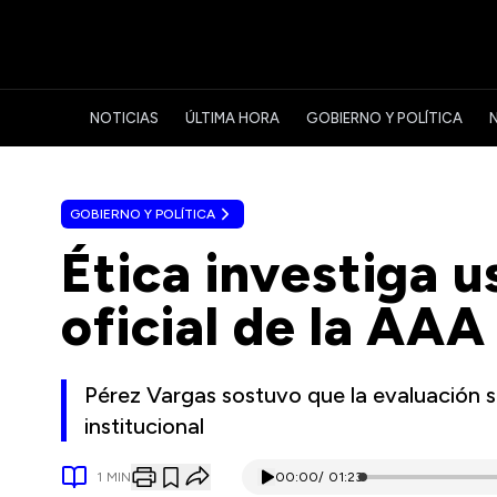
NOTICIAS
ÚLTIMA HORA
GOBIERNO Y POLÍTICA
GOBIERNO Y POLÍTICA
Ética investiga u
oficial de la AAA
Pérez Vargas sostuvo que la evaluación s
institucional
1
MIN
00:00
/
01:23