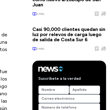
Juan
2
MIN
Casi 90,000 clientes quedan sin
luz por relevos de carga luego
 de
de salida de Costa Sur 6
una
ctos
2
MIN
fue
 los
Suscríbete a la verdad
ngo
iano
las
egún