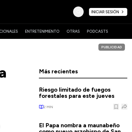
INICIAR SESIÓN
CIONALES
ENTRETENIMIENTO
OTRAS
PODCASTS
PUBLICIDAD
a
Más recientes
Riesgo limitado de fuegos
forestales para este jueves
2
MIN
El Papa nombra a maunabeño
como nuevo arzobispo de San