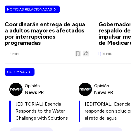
NOTICIAS RELACIONADAS
Coordinarán entrega de agua
Gobernadora
a adultos mayores afectados
respaldo de
por interrupciones
impulsar me
programadas
de Medicar
2
MIN
5
MIN
COLUMNAS
Opinión
Opinión
News PR
News PR
[EDITORIAL] Esencia
[EDITORIAL] Esencia
Responds to the Water
responde con soluci
Challenge with Solutions
al reto del agua