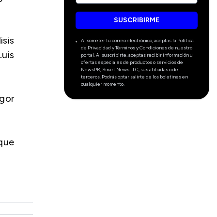
SUSCRIBIRME
sis
Al someter tu correo electrónico, aceptas la Política
de Privacidad y Términos y Condiciones de nuestro
Luis
portal. Al suscribirte, aceptas recibir información u
ofertas especiales de productos o servicios de
NewsPR, Smart News LLC, sus afiliadas o de
terceros. Podrás optar salirte de los boletines en
cualquier momento.
gor
 que