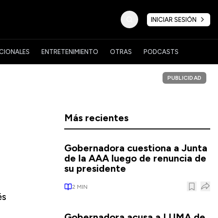
INICIAR SESIÓN
CIONALES
ENTRETENIMIENTO
OTRAS
PODCASTS
PUBLICIDAD
Más recientes
Gobernadora cuestiona a Junta
de la AAA luego de renuncia de
su presidente
2
MIN
és
Gobernadora acusa a LUMA de