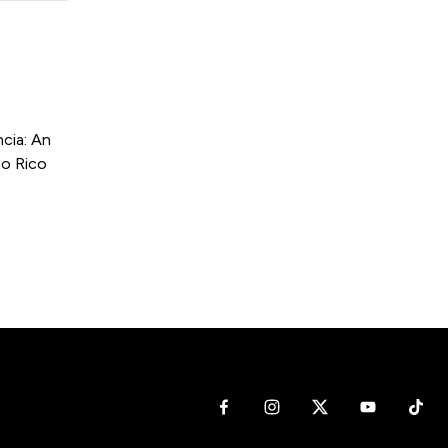
cia: An
to Rico