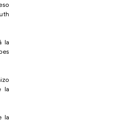
ceso
ruth
á la
oes
izo
 la
 la