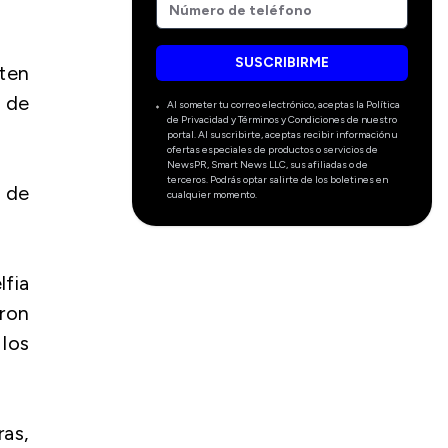
SUSCRIBIRME
ten
 de
Al someter tu correo electrónico, aceptas la Política
de Privacidad y Términos y Condiciones de nuestro
portal. Al suscribirte, aceptas recibir información u
ofertas especiales de productos o servicios de
NewsPR, Smart News LLC, sus afiliadas o de
terceros. Podrás optar salirte de los boletines en
s de
cualquier momento.
fia
eron
 los
ras,