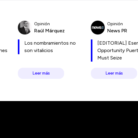
Opinión
Opinión
Raúl Márquez
News PR
Los nombramientos no
[EDITORIAL] Esen
ones
son vitalicios
Opportunity Puer
Must Seize
Leer más
Leer más