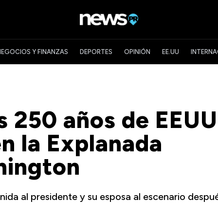
NEGOCIOS Y FINANZAS
DEPORTES
OPINIÓN
EE.UU
INTERNA
os 250 años de EEUU
en la Explanada
hington
ida al presidente y su esposa al escenario despu