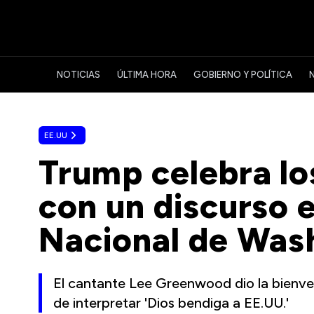
NOTICIAS
ÚLTIMA HORA
GOBIERNO Y POLÍTICA
EE.UU
Trump celebra l
con un discurso 
Nacional de Was
El cantante Lee Greenwood dio la bienven
de interpretar 'Dios bendiga a EE.UU.'