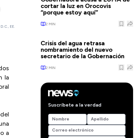
cortar la luz en Orocovis
“porque estoy aquí”
2
MIN
 D.C., EE.
Crisis del agua retrasa
nombramiento del nuevo
secretario de la Gobernación
dos
2
MIN
 la
ral
Suscríbete a la verdad
 del
una
do a