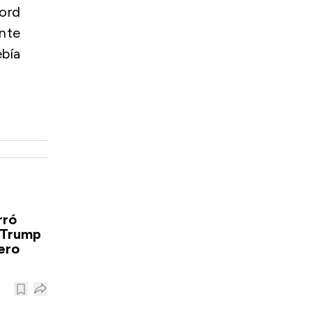
ord
ente
ebía
rró
 Trump
ero