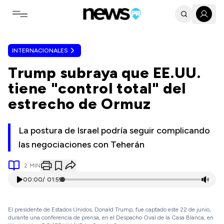
Toggle navigation menu
INTERNACIONALES
Trump subraya que EE.UU.
tiene "control total" del
estrecho de Ormuz
La postura de Israel podría seguir complicando
las negociaciones con Teherán
2
MIN
00:00
/
01:59
El presidente de Estados Unidos, Donald Trump, fue captado este 22 de junio,
durante una conferencia de prensa, en el Despacho Oval de la Casa Blanca, en