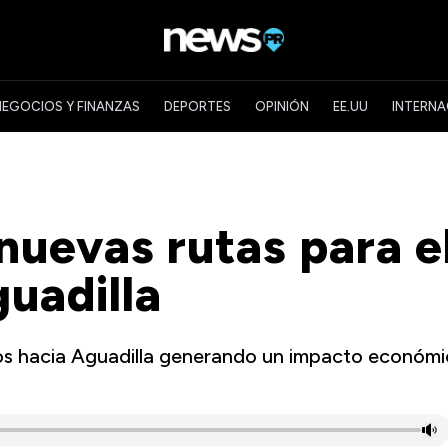
NEGOCIOS Y FINANZAS
DEPORTES
OPINIÓN
EE.UU
INTERNA
nuevas rutas para e
uadilla
los hacia Aguadilla generando un impacto económ