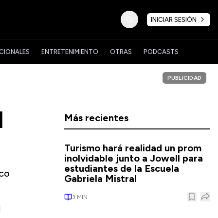
INICIAR SESIÓN
CIONALES
ENTRETENIMIENTO
OTRAS
PODCASTS
PUBLICIDAD
l
Más recientes
Turismo hará realidad un prom
inolvidable junto a Jowell para
estudiantes de la Escuela
ico
Gabriela Mistral
3
MIN