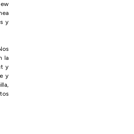
New
ínea
es y
“Nos
n la
t y
le y
lla,
stos