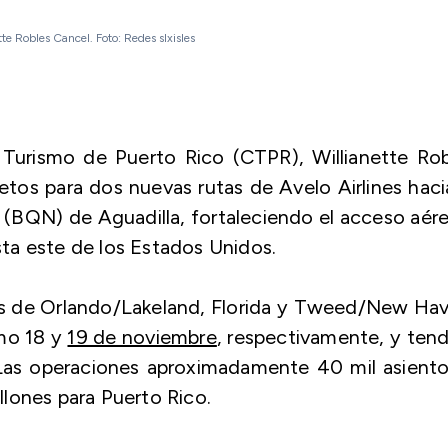
te Robles Cancel. Foto: Redes slxisles
 Turismo de Puerto Rico (CTPR), Willianette Rob
letos para dos nuevas rutas de Avelo Airlines haci
(BQN) de Aguadilla, fortaleciendo el acceso aér
osta este de los Estados Unidos.
os de Orlando/Lakeland, Florida y Tweed/New Ha
imo 18 y
19 de noviembre
, respectivamente, y ten
Las operaciones aproximadamente 40 mil asiento
llones para Puerto Rico.