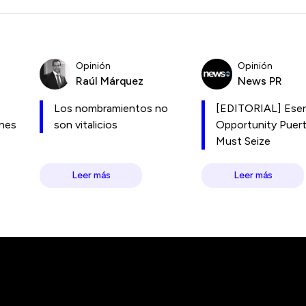
Opinión
Opinión
Raúl Márquez
News PR
Los nombramientos no
[EDITORIAL] Esen
ones
son vitalicios
Opportunity Puer
Must Seize
Leer más
Leer más