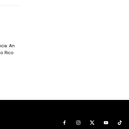
cia: An
to Rico