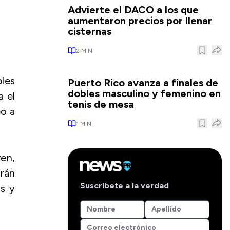
Advierte el DACO a los que
aumentaron precios por llenar
cisternas
2
MIN
les
Puerto Rico avanza a finales de
dobles masculino y femenino en
a el
tenis de mesa
eo a
1
MIN
ven,
drán
Suscríbete a la verdad
s y