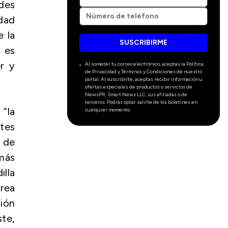
ades
dad
 la
SUSCRIBIRME
 es
r y
Al someter tu correo electrónico, aceptas la Política
de Privacidad y Términos y Condiciones de nuestro
portal. Al suscribirte, aceptas recibir información u
ofertas especiales de productos o servicios de
NewsPR, Smart News LLC, sus afiliadas o de
terceros. Podrás optar salirte de los boletines en
 “la
cualquier momento.
tes
s de
más
lla
área
ción
ste,