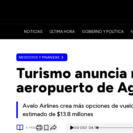
NOTICIAS
ÚLTIMA HORA
GOBIERNO Y POLÍTICA
NEGOCIOS Y FINANZAS
Turismo anuncia 
aeropuerto de Ag
Avelo Airlines crea más opciones de vue
estimado de $13.8 millones
4
MIN
00:00
/
04:17