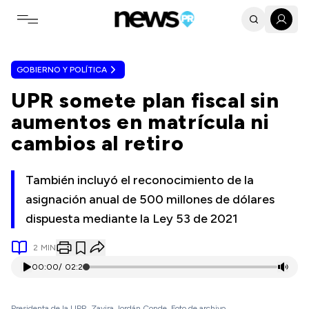
Toggle navigation menu
GOBIERNO Y POLÍTICA
UPR somete plan fiscal sin
aumentos en matrícula ni
cambios al retiro
También incluyó el reconocimiento de la
asignación anual de 500 millones de dólares
dispuesta mediante la Ley 53 de 2021
2
MIN
00:00
/
02:21
Presidenta de la UPR, Zayira Jordán Conde. Foto de archivo