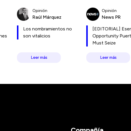
Opinión
Opinión
Raúl Márquez
News PR
Los nombramientos no
[EDITORIAL] Esen
ones
son vitalicios
Opportunity Puer
Must Seize
Leer más
Leer más
Compañía