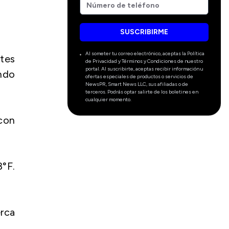
SUSCRIBIRME
Al someter tu correo electrónico, aceptas la Política
rtes
de Privacidad y Términos y Condiciones de nuestro
portal. Al suscribirte, aceptas recibir información u
ndo
ofertas especiales de productos o servicios de
NewsPR, Smart News LLC, sus afiliadas o de
terceros. Podrás optar salirte de los boletines en
cualquier momento.
 con
°F.
erca