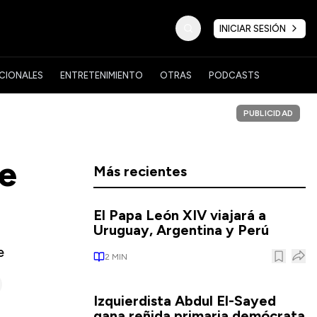
INICIAR SESIÓN
CIONALES
ENTRETENIMIENTO
OTRAS
PODCASTS
PUBLICIDAD
de
Más recientes
El Papa León XIV viajará a
Uruguay, Argentina y Perú
e
2
MIN
Izquierdista Abdul El-Sayed
gana reñida primaria demócrata