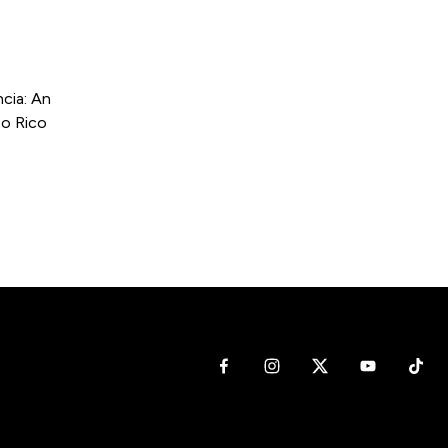
cia: An
to Rico