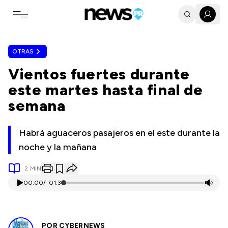
Toggle navigation menu
OTRAS
Vientos fuertes durante
este martes hasta final de
semana
Habrá aguaceros pasajeros en el este durante la
noche y la mañana
2
MIN
00:00
/
01:31
POR
CYBERNEWS