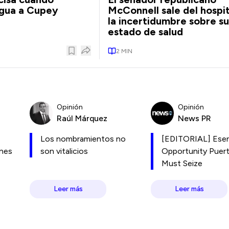
agua a Cupey
McConnell sale del hospit
la incertidumbre sobre su
estado de salud
2
MIN
Opinión
Opinión
Raúl Márquez
News PR
Los nombramientos no
[EDITORIAL] Esen
ones
son vitalicios
Opportunity Puer
Must Seize
Leer más
Leer más