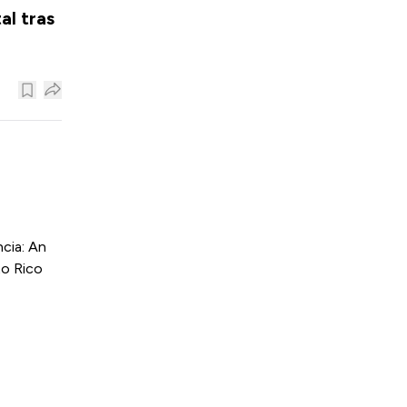
al tras
cia: An
to Rico