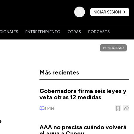
INICIAR SESIÓN
CIONALES
ENTRETENIMIENTO
OTRAS
PODCASTS
PUBLICIDAD
Más recientes
Gobernadora firma seis leyes y
veta otras 12 medidas
5
MIN
e
AAA no precisa cuándo volverá
el agua a Cupey