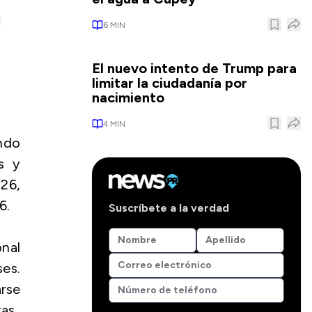
6
MIN
El nuevo intento de Trump para
limitar la ciudadanía por
nacimiento
4
MIN
undo
s y
026,
6.
Suscríbete a la verdad
onal
es.
arse
as.