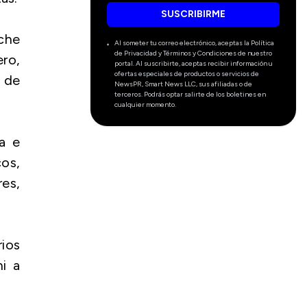
SUSCRIBIRME
oche
Al someter tu correo electrónico, aceptas la Política
de Privacidad y Términos y Condiciones de nuestro
ero,
portal. Al suscribirte, aceptas recibir información u
ofertas especiales de productos o servicios de
a de
NewsPR, Smart News LLC, sus afiliadas o de
terceros. Podrás optar salirte de los boletines en
cualquier momento.
ca e
os,
es,
rios
ni a