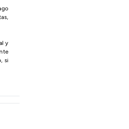
pago
tas,
al y
nte
, si