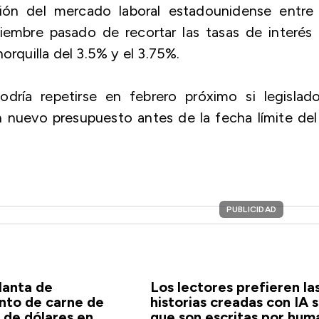
ión del mercado laboral estadounidense entre 
ciembre pasado de recortar las tasas de interés
orquilla del 3.5% y el 3.75%.
ría repetirse en febrero próximo si legislado
 nuevo presupuesto antes de la fecha límite del
PUBLICIDAD
lanta de
Los lectores prefieren la
nto de carne de
historias creadas con IA s
s de dólares en
que son escritas por hum