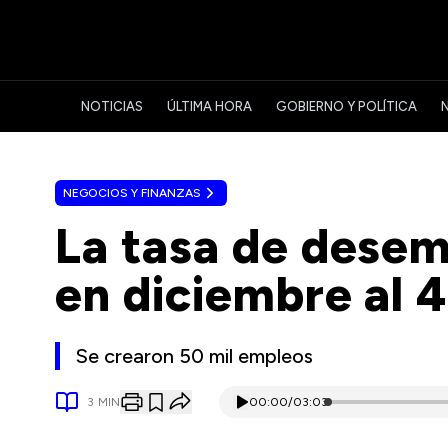
NOTICIAS
ÚLTIMA HORA
GOBIERNO Y POLÍTICA
NEGOCIOS Y FINANZAS
La tasa de desem
en diciembre al 
Se crearon 50 mil empleos
3
MIN
00:00
/
03:03