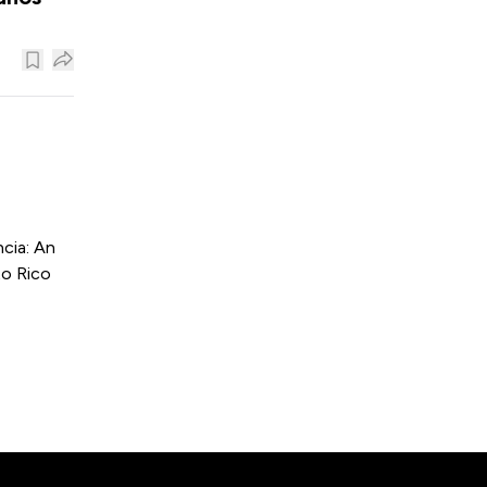
cia: An
to Rico