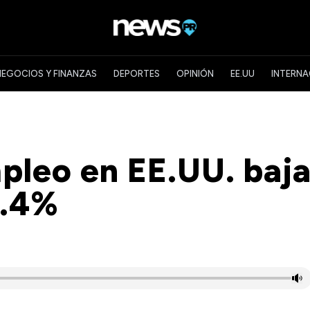
NEGOCIOS Y FINANZAS
DEPORTES
OPINIÓN
EE.UU
INTERNA
pleo en EE.UU. baj
4.4%