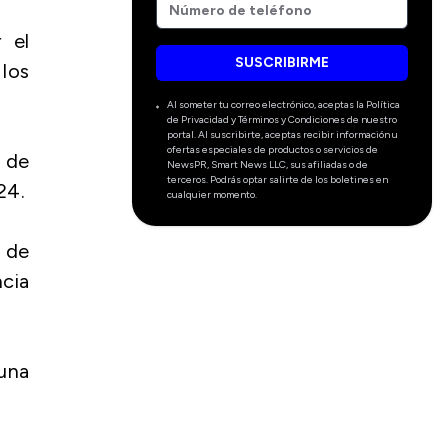
 el
SUSCRIBIRME
los
Al someter tu correo electrónico, aceptas la Política
de Privacidad y Términos y Condiciones de nuestro
portal. Al suscribirte, aceptas recibir información u
ofertas especiales de productos o servicios de
 de
NewsPR, Smart News LLC, sus afiliadas o de
terceros. Podrás optar salirte de los boletines en
24.
cualquier momento.
s de
ncia
una