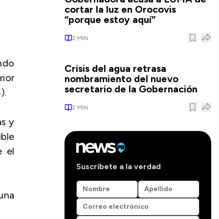
cortar la luz en Orocovis
“porque estoy aquí”
2
MIN
ndo
Crisis del agua retrasa
rior
nombramiento del nuevo
secretario de la Gobernación
).
2
MIN
as y
ible
e el
Suscríbete a la verdad
una