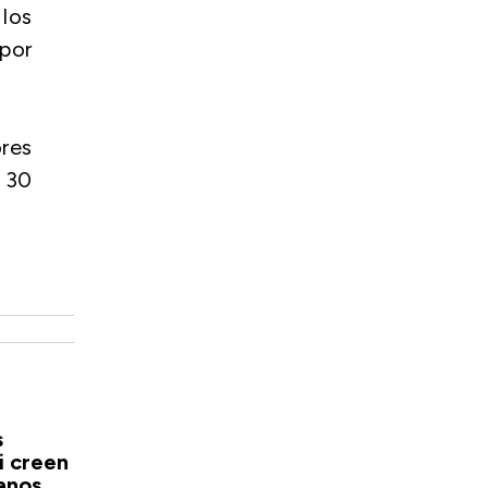
los
 por
res
 30
s
i creen
anos