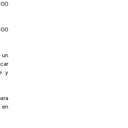
,000
000
e un
car
e y
para
s en