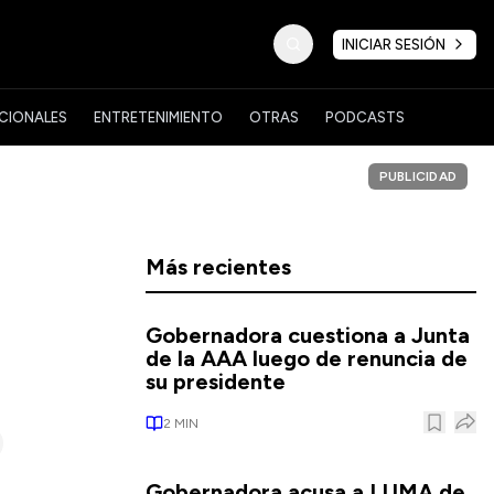
INICIAR SESIÓN
CIONALES
ENTRETENIMIENTO
OTRAS
PODCASTS
PUBLICIDAD
a
Más recientes
Gobernadora cuestiona a Junta
de la AAA luego de renuncia de
su presidente
2
MIN
Gobernadora acusa a LUMA de