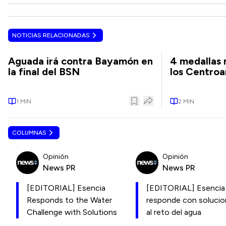
NOTICIAS RELACIONADAS
Aguada irá contra Bayamón en
4 medallas m
la final del BSN
los Centro
1
MIN
2
MIN
COLUMNAS
Opinión
Opinión
News PR
News PR
[EDITORIAL] Esencia
[EDITORIAL] Esencia
Responds to the Water
responde con soluci
Challenge with Solutions
al reto del agua