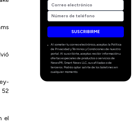
iams
SUSCRIBIRME
Al someter tu correo electrónico, aceptas la Política
de Privacidad y Términos y Condiciones de nuestro
vió
portal. Al suscribirte, aceptas recibir información u
ofertas especiales de productos o servicios de
NewsPR, Smart News LLC, sus afiliadas o de
terceros. Podrás optar salirte de los boletines en
cualquier momento.
key-
 52
 el