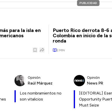
PUBLICIDAD
ás para la isla en
Puerto Rico derrota 8-6 
americanos
Colombia en inicio de la 
ronda
2
MIN
Opinión
Opinión
Raúl Márquez
News PR
Los nombramientos no
[EDITORIAL] Esen
ones
son vitalicios
Opportunity Puer
Must Seize