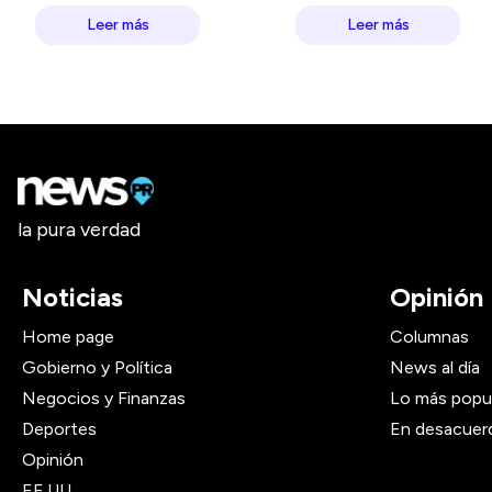
Leer más
Leer más
la pura verdad
Noticias
Opinión
Home page
Columnas
Gobierno y Política
News al día
Negocios y Finanzas
Lo más popu
Deportes
En desacuer
Opinión
EE.UU