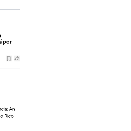
a
súper
cia: An
to Rico