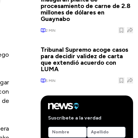
procesamiento de carne de 2.8
millones de dólares en
Guaynabo
2
MIN
Tribunal Supremo acoge casos
ego
para decidir validez de carta
que extendió acuerdo con
LUMA
5
MIN
gar
 con
 de
Suscríbete a la verdad
mera
Jake