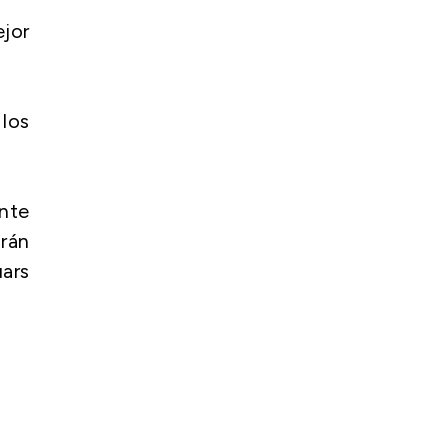
ejor
los
nte
drán
uars