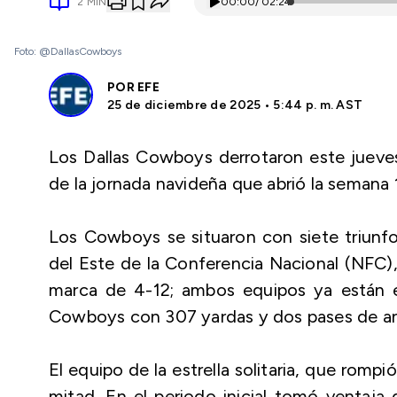
2
MIN
00:00
/
02:24
Foto: @DallasCowboys
POR
EFE
25 de diciembre de 2025 • 5:44 p. m. AST
Los Dallas Cowboys derrotaron este juev
de la jornada navideña que abrió la semana 
Los Cowboys se situaron con siete triunf
del Este de la Conferencia Nacional (NFC)
marca de 4-12; ambos equipos ya están e
Cowboys con 307 yardas y dos pases de ano
El equipo de la estrella solitaria, que rompi
mitad. En el periodo inicial tomó ventaja 