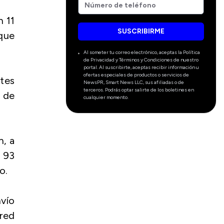
n 11
SUSCRIBIRME
 que
Al someter tu correo electrónico, aceptas la Política
de Privacidad y Términos y Condiciones de nuestro
portal. Al suscribirte, aceptas recibir información u
ofertas especiales de productos o servicios de
tes
NewsPR, Smart News LLC, sus afiliadas o de
terceros. Podrás optar salirte de los boletines en
 de
cualquier momento.
n, a
e 93
o.
nvío
red