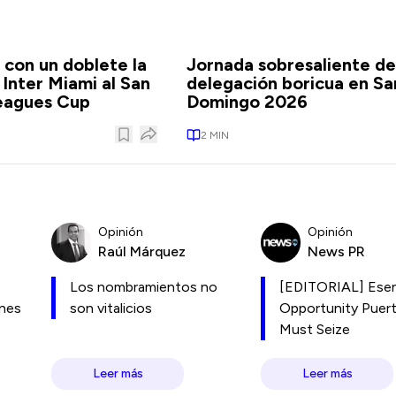
a con un doblete la
Jornada sobresaliente de
 Inter Miami al San
delegación boricua en Sa
Leagues Cup
Domingo 2026
2
MIN
Opinión
Opinión
Raúl Márquez
News PR
Los nombramientos no
[EDITORIAL] Esen
ones
son vitalicios
Opportunity Puer
Must Seize
Leer más
Leer más