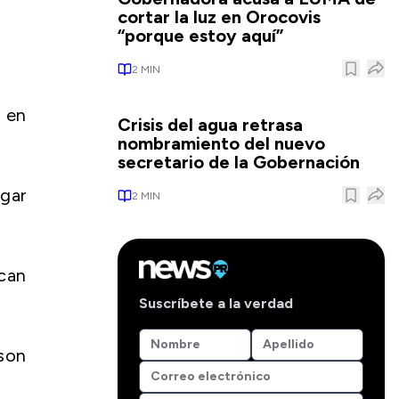
cortar la luz en Orocovis
“porque estoy aquí”
2
MIN
s en
Crisis del agua retrasa
nombramiento del nuevo
secretario de la Gobernación
ugar
2
MIN
ican
Suscríbete a la verdad
nson