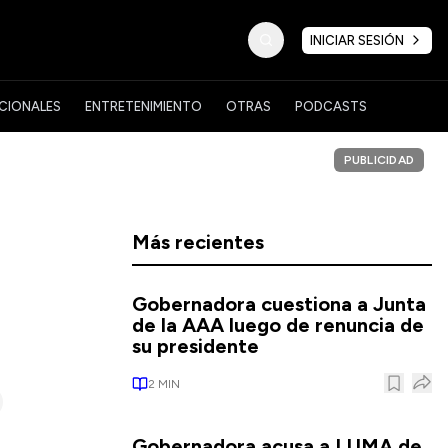
INICIAR SESIÓN
CIONALES
ENTRETENIMIENTO
OTRAS
PODCASTS
PUBLICIDAD
Más recientes
Gobernadora cuestiona a Junta
de la AAA luego de renuncia de
su presidente
2
MIN
Gobernadora acusa a LUMA de