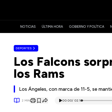
NOTICIAS
ÚLTIMA HORA
GOBIERNO Y POLÍTICA
DEPORTES
Los Falcons sorp
los Rams
Los Ángeles, con marca de 11-5, se manti
2
MIN
00:00
/
02:16