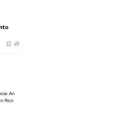
nto
cia: An
to Rico