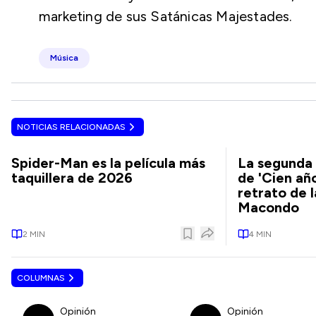
marketing de sus Satánicas Majestades.
Música
NOTICIAS RELACIONADAS
Spider-Man es la película más
La segunda 
taquillera de 2026
de 'Cien añ
retrato de 
Macondo
2
MIN
4
MIN
COLUMNAS
Opinión
Opinión