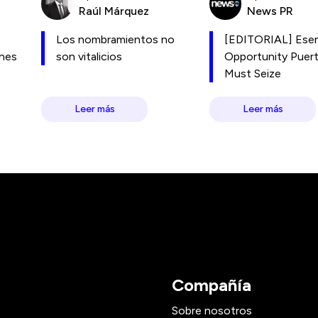
Raúl Márquez
News PR
Los nombramientos no
[EDITORIAL] Esen
ones
son vitalicios
Opportunity Puer
Must Seize
Leer más
Leer más
Compañía
Sobre nosotros