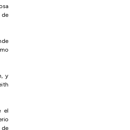
iosa
 de
onde
como
m, y
eith
 el
erio
o de