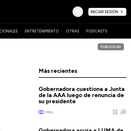
INICIAR SESIÓN
CIONALES
ENTRETENIMIENTO
OTRAS
PODCASTS
PUBLICIDAD
Más recientes
Gobernadora cuestiona a Junta
de la AAA luego de renuncia de
su presidente
2
MIN
Gobernadora acusa a LUMA de