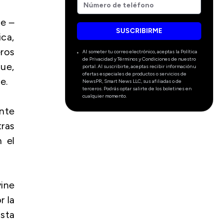
le –
SUSCRIBIRME
ica,
ros
Al someter tu correo electrónico, aceptas la Política
de Privacidad y Términos y Condiciones de nuestro
ue,
portal. Al suscribirte, aceptas recibir información u
ofertas especiales de productos o servicios de
e.
NewsPR, Smart News LLC, sus afiliadas o de
terceros. Podrás optar salirte de los boletines en
cualquier momento.
nte
tras
 el
ine
r la
sta