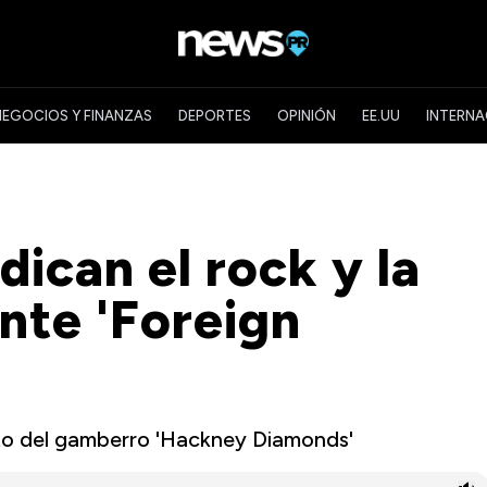
NEGOCIOS Y FINANZAS
DEPORTES
OPINIÓN
EE.UU
INTERNA
dican el rock y la
nte 'Foreign
nto del gamberro 'Hackney Diamonds'