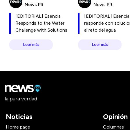
News PR
News PR
[EDITORIAL] Esencia
[EDITORIAL] Esencia
Responds to the Water
responde con soluci
Challenge with Solutions
al reto del agua
Leer más
Leer más
la pura verdad
Noticias
Opinión
Home page
Columnas