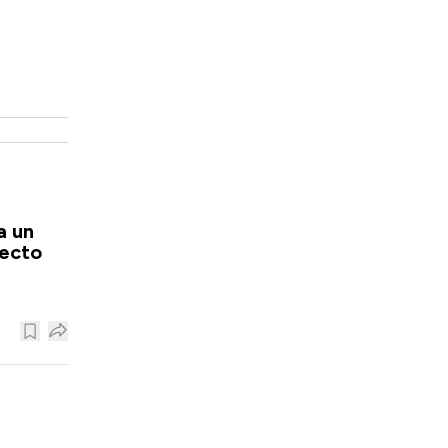
a un
recto