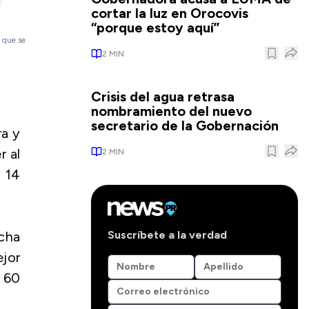
cortar la luz en Orocovis
“porque estoy aquí”
 que se
2
MIN
Crisis del agua retrasa
nombramiento del nuevo
secretario de la Gobernación
ra y
r al
2
MIN
 14
Suscríbete a la verdad
ucha
jor
e 60