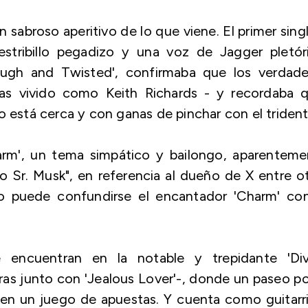
sabroso aperitivo de lo que viene. El primer sing
 estribillo pegadizo y una voz de Jagger pletór
ough and Twisted', confirmaba que los verdade
as vivido como Keith Richards - y recordaba q
o está cerca y con ganas de pinchar con el trident
rm', un tema simpático y bailongo, aparenteme
o Sr. Musk", en referencia al dueño de X entre o
lo puede confundirse el encantador 'Charm' con
 encuentran en la notable y trepidante 'Div
ras junto con 'Jealous Lover'-, donde un paseo po
en un juego de apuestas. Y cuenta como guitarri