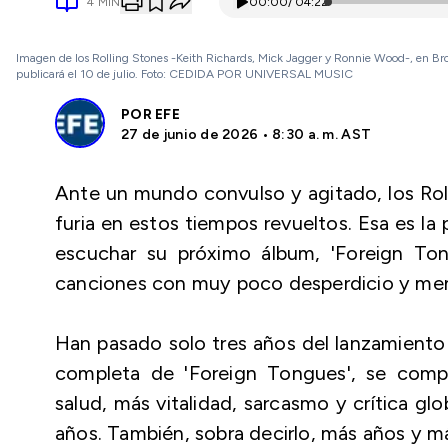
4
MIN
00:00
/
04:22
Imagen de los Rolling Stones -Keith Richards, Mick Jagger y Ronnie Wood-, en Bro
publicará el 10 de julio. Foto: CEDIDA POR UNIVERSAL MUSIC
POR
EFE
27 de junio de 2026 • 8:30 a. m. AST
Ante un mundo convulso y agitado, los Rol
furia en estos tiempos revueltos. Esa es l
escuchar su próximo álbum, 'Foreign Tong
canciones con muy poco desperdicio y men
Han pasado solo tres años del lanzamiento
completa de 'Foreign Tongues', se comp
salud, más vitalidad, sarcasmo y crítica g
años. También, sobra decirlo, más años y m