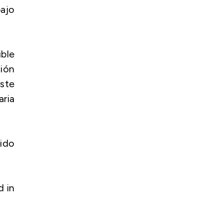
ajo
ible
ión
este
aria
cido
d in