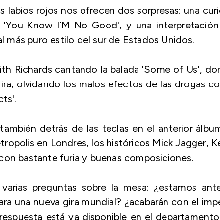
s labios rojos nos ofrecen dos sorpresas: una cur
 'You Know I´M No Good', y una interpretación
al más puro estilo del sur de Estados Unidos.
th Richards cantando la balada 'Some of Us', d
 ira, olvidando los malos efectos de las drogas 
ts'.
mbién detrás de las teclas en el anterior álbu
ropolis en Londres, los históricos Mick Jagger, K
 con bastante furia y buenas composiciones.
a varias preguntas sobre la mesa: ¿estamos ante
ra una nueva gira mundial? ¿acabarán con el imp
 respuesta está ya disponible en el departament