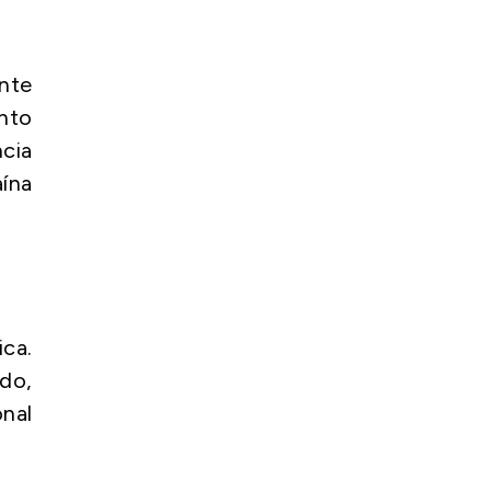
nte
nto
ncia
aína
ca.
ado,
nal