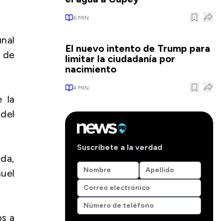
6
MIN
unal
El nuevo intento de Trump para
o de
limitar la ciudadanía por
nacimiento
4
MIN
 la
 del
Suscríbete a la verdad
da,
uel
os a