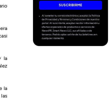
ario
SUSCRIBIRME
Al someter tu correo electrónico, aceptas la Política
de Privacidad y Términos y Condiciones de nuestro
portal. Al suscribirte, aceptas recibir información u
ofertas especiales de productos o servicios de
mera
NewsPR, Smart News LLC, sus afiliadas o de
terceros. Podrás optar salirte de los boletines en
asi
cualquier momento.
 la
lez
e la
las