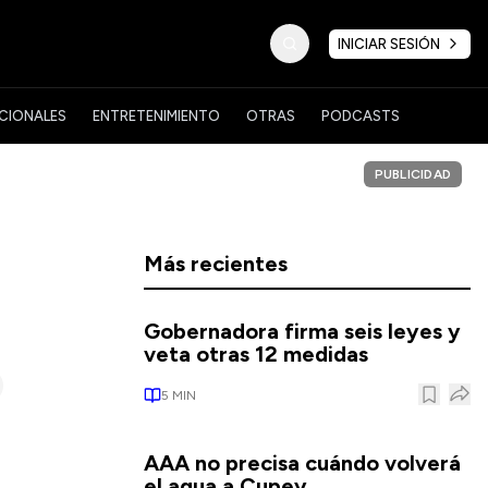
INICIAR SESIÓN
CIONALES
ENTRETENIMIENTO
OTRAS
PODCASTS
PUBLICIDAD
Más recientes
Gobernadora firma seis leyes y
veta otras 12 medidas
5
MIN
AAA no precisa cuándo volverá
el agua a Cupey