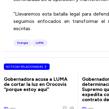
“Llevaremos esta batalla legal para defend
seguimos enfocados en transformar el s
escritas.
Energía
LUMA
NOTICIAS RELACIONADAS
Gobernadora acusa a LUMA
Gobernador
de cortar la luz en Orocovis
determinaci
“porque estoy aquí”
Supremo qu
expedita co
contrato d
2
MIN
2
MIN