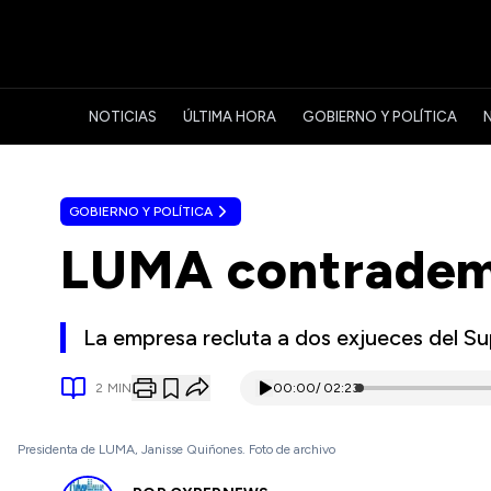
NOTICIAS
ÚLTIMA HORA
GOBIERNO Y POLÍTICA
GOBIERNO Y POLÍTICA
LUMA contradema
La empresa recluta a dos exjueces del Su
2
MIN
00:00
/
02:23
Presidenta de LUMA, Janisse Quiñones. Foto de archivo