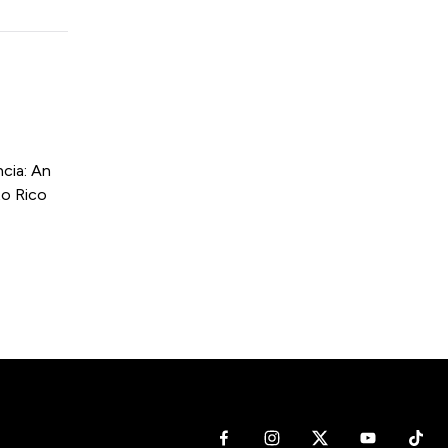
cia: An
to Rico