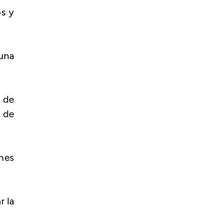
os y
una
a de
o de
ones
r la