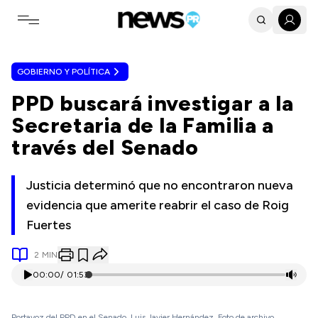
Toggle navigation menu
GOBIERNO Y POLÍTICA
PPD buscará investigar a la
Secretaria de la Familia a
través del Senado
Justicia determinó que no encontraron nueva
evidencia que amerite reabrir el caso de Roig
Fuertes
2
MIN
00:00
/
01:53
Portavoz del PPD en el Senado, Luis Javier Hernández. Foto de archivo