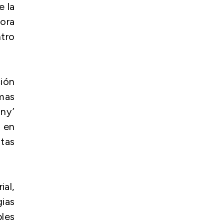
e la
dora
ntro
ión
mas
nny’
 en
tas
ial,
gias
ples