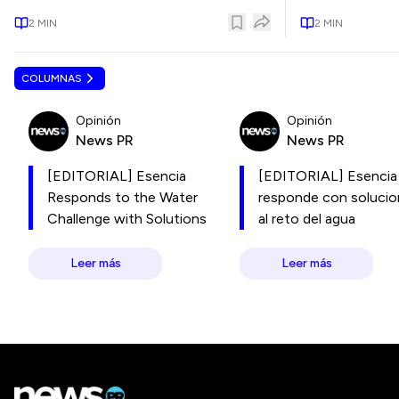
2
MIN
2
MIN
COLUMNAS
Opinión
Opinión
News PR
News PR
[EDITORIAL] Esencia
[EDITORIAL] Esencia
Responds to the Water
responde con soluci
Challenge with Solutions
al reto del agua
Leer más
Leer más