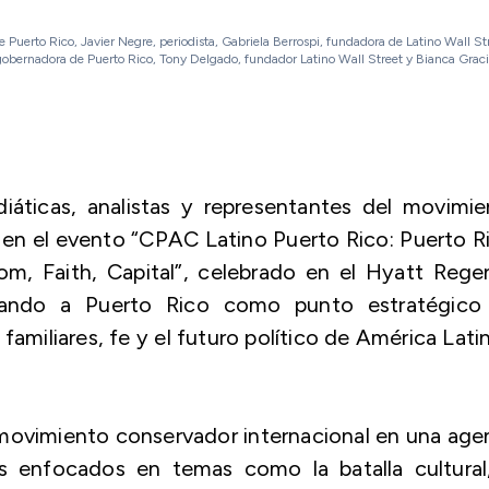
uerto Rico, Javier Negre, periodista, Gabriela Berrospi, fundadora de Latino Wall St
obernadora de Puerto Rico, Tony Delgado, fundador Latino Wall Street y Bianca Grac
diáticas, analistas y representantes del movimi
 en el evento “CPAC Latino Puerto Rico: Puerto R
m, Faith, Capital”, celebrado en el Hyatt Rege
dando a Puerto Rico como punto estratégico
familiares, fe y el futuro político de América Lati
 movimiento conservador internacional en una ag
s enfocados en temas como la batalla cultural,