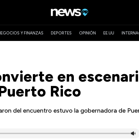
NEGOCIOS Y FINANZAS
DEPORTES
OPINIÓN
EE.UU
INTERNA
onvierte en escenar
Puerto Rico
paron del encuentro estuvo la gobernadora de Pue