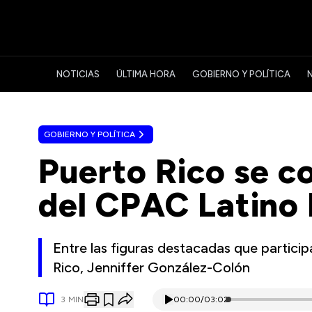
NOTICIAS
ÚLTIMA HORA
GOBIERNO Y POLÍTICA
GOBIERNO Y POLÍTICA
Puerto Rico se c
del CPAC Latino 
Entre las figuras destacadas que partici
Rico, Jenniffer González-Colón
3
MIN
00:00
/
03:02