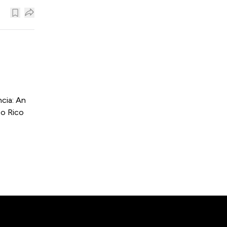
cia: An
to Rico