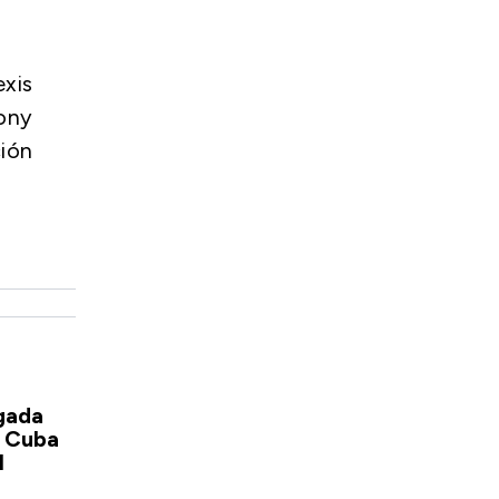
xis
ony
ión
igada
a Cuba
l