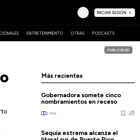
INICIAR SESIÓN
CIONALES
ENTRETENIMIENTO
OTRAS
PODCASTS
PUBLICIDAD
io
Más recientes
Gobernadora somete cinco
nombramientos en receso
rto
2
MIN
Sequía extrema alcanza el
litoral sur de Puerto Rico