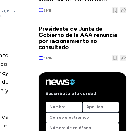
2
MIN
reet, Bruce
ia
Presidente de Junta de
Gobierno de la AAA renuncia
por racionamiento no
consultado
ento
2
MIN
ico:
ncy
 de
na y
Suscríbete a la verdad
enda
 el