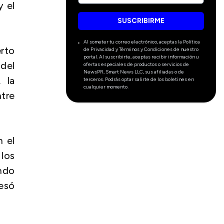
y el
SUSCRIBIRME
Al someter tu correo electrónico, aceptas la Política
erto
de Privacidad y Términos y Condiciones de nuestro
portal. Al suscribirte, aceptas recibir información u
del
ofertas especiales de productos o servicios de
NewsPR, Smart News LLC, sus afiliadas o de
 la
terceros. Podrás optar salirte de los boletines en
cualquier momento.
ntre
n el
los
ando
esó