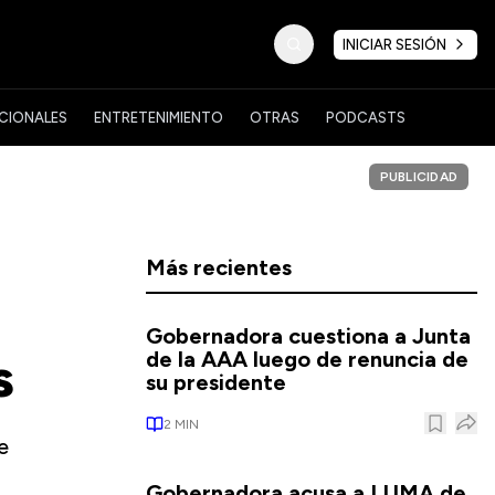
INICIAR SESIÓN
CIONALES
ENTRETENIMIENTO
OTRAS
PODCASTS
PUBLICIDAD
Más recientes
Gobernadora cuestiona a Junta
s
de la AAA luego de renuncia de
su presidente
2
MIN
e
Gobernadora acusa a LUMA de