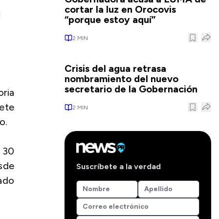
cortar la luz en Orocovis
“porque estoy aquí”
2
MIN
Crisis del agua retrasa
nombramiento del nuevo
secretario de la Gobernación
oria
mete
2
MIN
o.
 30
esde
Suscríbete a la verdad
ado