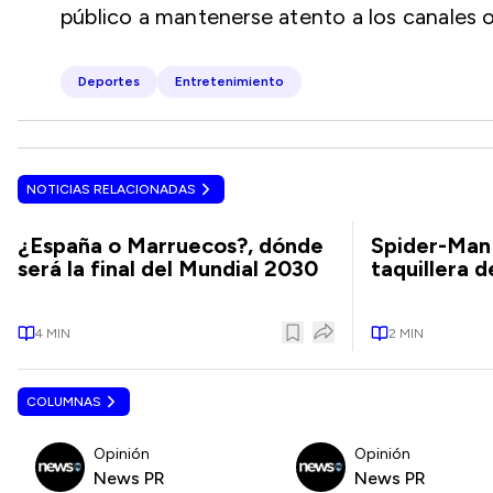
público a mantenerse atento a los canales o
Deportes
Entretenimiento
NOTICIAS RELACIONADAS
¿España o Marruecos?, dónde
Spider-Man 
será la final del Mundial 2030
taquillera 
4
MIN
2
MIN
COLUMNAS
Opinión
Opinión
News PR
News PR