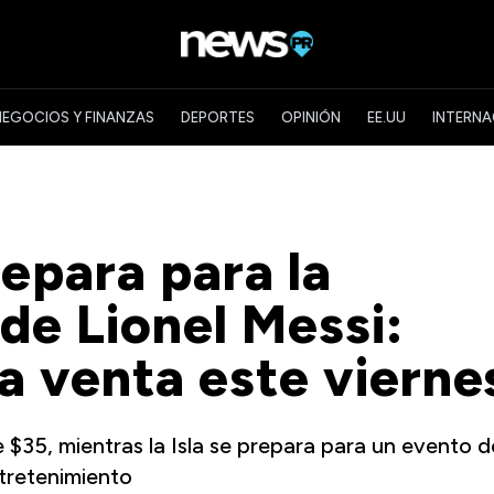
NEGOCIOS Y FINANZAS
DEPORTES
OPINIÓN
EE.UU
INTERNA
repara para la
 de Lionel Messi:
 la venta este vierne
 $35, mientras la Isla se prepara para un evento d
tretenimiento