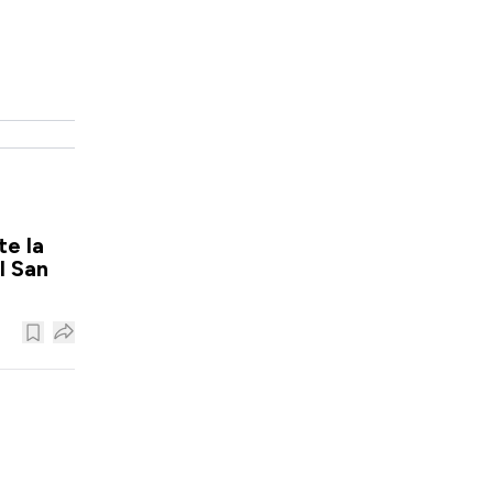
te la
l San