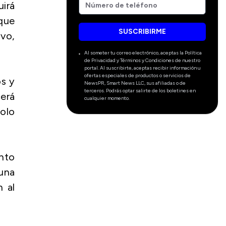
irá
que
SUSCRIBIRME
vo,
Al someter tu correo electrónico, aceptas la Política
de Privacidad y Términos y Condiciones de nuestro
portal. Al suscribirte, aceptas recibir información u
ofertas especiales de productos o servicios de
os y
NewsPR, Smart News LLC, sus afiliadas o de
terceros. Podrás optar salirte de los boletines en
cerá
cualquier momento.
solo
ento
una
n al