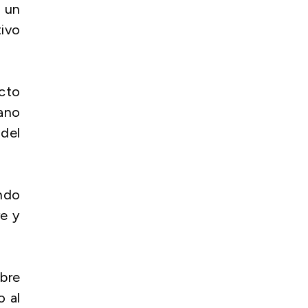
, un
ivo
cto
ano
 del
endo
re y
bre
o al