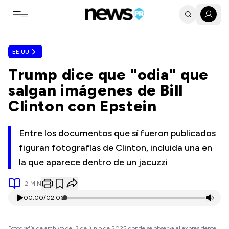
Toggle navigation menu
EE.UU
Trump dice que "odia" que
salgan imágenes de Bill
Clinton con Epstein
Entre los documentos que sí fueron publicados
figuran fotografías de Clinton, incluida una en
la que aparece dentro de un jacuzzi
2
MIN
00:00
/
02:00
Fotografía de archivo del 3 de junio de 2025 donde se observa al expresidente