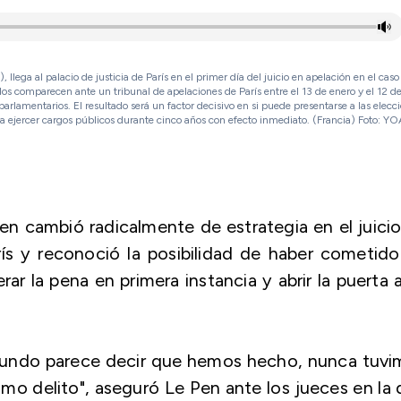
lega al palacio de justicia de París en el primer día del juicio en apelación en el caso
os comparecen ante un tribunal de apelaciones de París entre el 13 de enero y el 12 de
parlamentarios. El resultado será un factor decisivo en si puede presentarse a las elecc
ra ejercer cargos públicos durante cinco años con efecto inmediato. (Francia) Foto: 
Pen cambió radicalmente de estrategia en el juici
ís y reconoció la posibilidad de haber cometid
erar la pena en primera instancia y abrir la puerta 
mundo parece decir que hemos hecho, nunca tuvi
mo delito", aseguró Le Pen ante los jueces en la