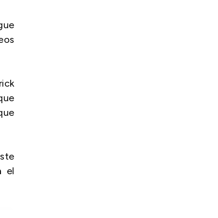
igue
deos
ick
 que
 que
ste
 el