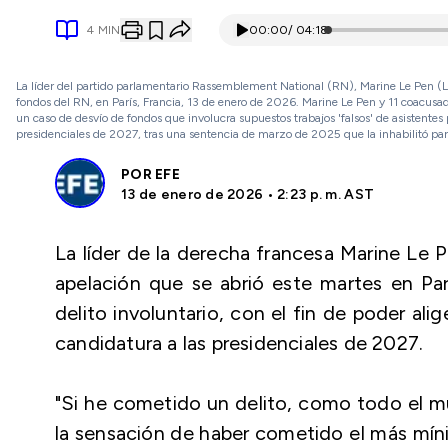
4
MIN
00:00
/
04:18
La líder del partido parlamentario Rassemblement National (RN), Marine Le Pen (L), l
fondos del RN, en París, Francia, 13 de enero de 2026. Marine Le Pen y 11 coacusad
un caso de desvío de fondos que involucra supuestos trabajos 'falsos' de asistentes 
presidenciales de 2027, tras una sentencia de marzo de 2025 que la inhabilitó pa
POR
EFE
13 de enero de 2026 • 2:23 p. m. AST
La líder de la derecha francesa Marine Le 
apelación que se abrió este martes en Par
delito involuntario, con el fin de poder alig
candidatura a las presidenciales de 2027.
"Si he cometido un delito, como todo el 
la sensación de haber cometido el más míni