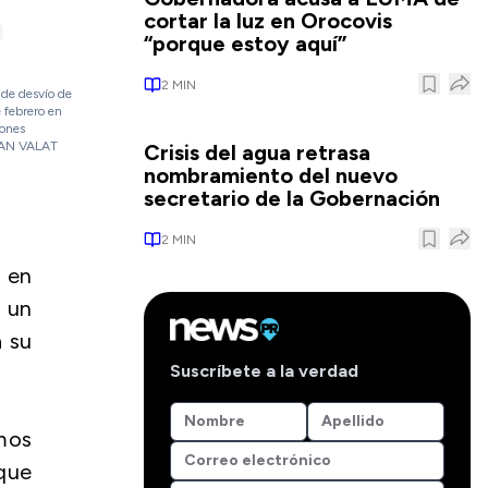
cortar la luz en Orocovis
“porque estoy aquí”
2
MIN
 de desvío de
 febrero en
iones
YOAN VALAT
Crisis del agua retrasa
nombramiento del nuevo
secretario de la Gobernación
2
MIN
o en
o un
a su
Suscríbete a la verdad
mos
 que