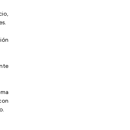
cio,
es.
nión
nte
tema
con
o.