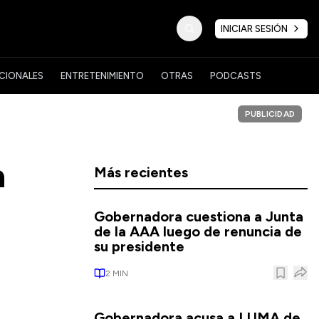
INICIAR SESIÓN
CIONALES
ENTRETENIMIENTO
OTRAS
PODCASTS
PUBLICIDAD
a
Más recientes
Gobernadora cuestiona a Junta
de la AAA luego de renuncia de
su presidente
2
MIN
Gobernadora acusa a LUMA de