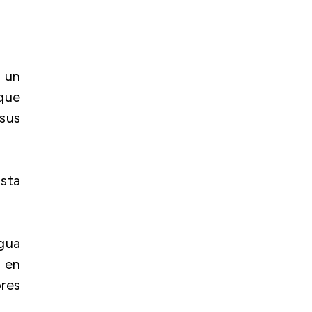
n un
 que
sus
ista
igua
 en
ores