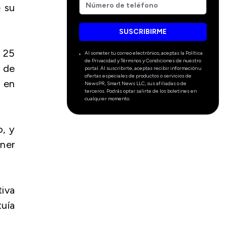
e su
SUSCRIBIRME
 25
Al someter tu correo electrónico, aceptas la Política
de Privacidad y Términos y Condiciones de nuestro
 de
portal. Al suscribirte, aceptas recibir información u
ofertas especiales de productos o servicios de
, en
NewsPR, Smart News LLC, sus afiliadas o de
terceros. Podrás optar salirte de los boletines en
cualquier momento.
, y
ner
tiva
tuía