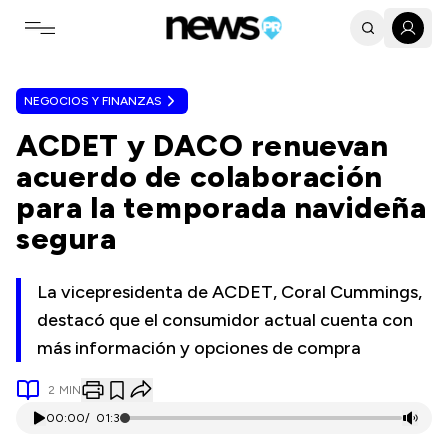
Toggle navigation menu
NEGOCIOS Y FINANZAS
ACDET y DACO renuevan
acuerdo de colaboración
para la temporada navideña
segura
La vicepresidenta de ACDET, Coral Cummings,
destacó que el consumidor actual cuenta con
más información y opciones de compra
2
MIN
00:00
/
01:31