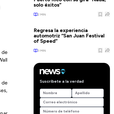
solo éxitos”
2
MIN
Regresa la experiencia
automotriz “San Juan Festival
of Speed”
3
MIN
o de
Wall
Suscríbete a la verdad
o de
es,
nar