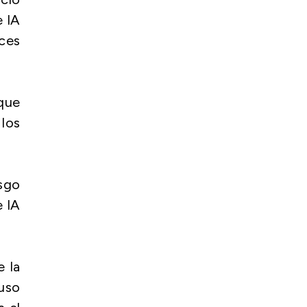
e IA
ces
 que
 los
sgo
e IA
e la
 uso