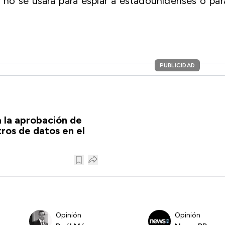
e no se usará para espiar a estadounidenses o par
PUBLICIDAD
 la aprobación de
ros de datos en el
Opinión
Opinión