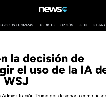
NEGOCIOS Y FINANZAS
DEPORTES
OPINIÓN
EE.UU
INTERNA
n la decisión de
gir el uso de la IA d
n WSJ
 Administración Trump por designarla como riesg