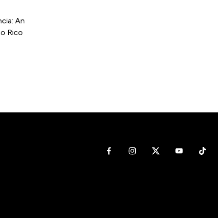
cia: An
to Rico