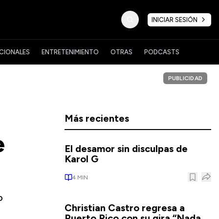
INICIAR SESIÓN
CIONALES
ENTRETENIMIENTO
OTRAS
PODCASTS
PUBLICIDAD
Más recientes
e
El desamor sin disculpas de
Karol G
4
MIN
o
Christian Castro regresa a
Puerto Rico con su gira “Nada,