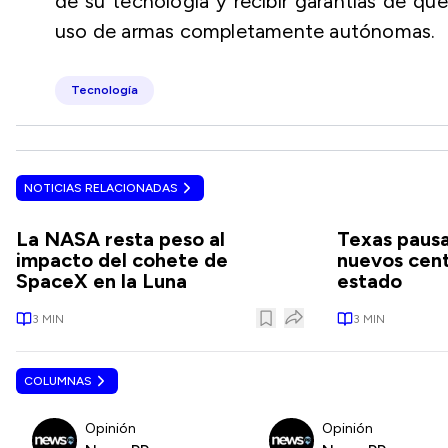
de su tecnología y recibir garantías de qu
uso de armas completamente autónomas.
Tecnología
NOTICIAS RELACIONADAS
La NASA resta peso al
Texas pausa
impacto del cohete de
nuevos cent
SpaceX en la Luna
estado
3
MIN
3
MIN
COLUMNAS
Opinión
Opinión