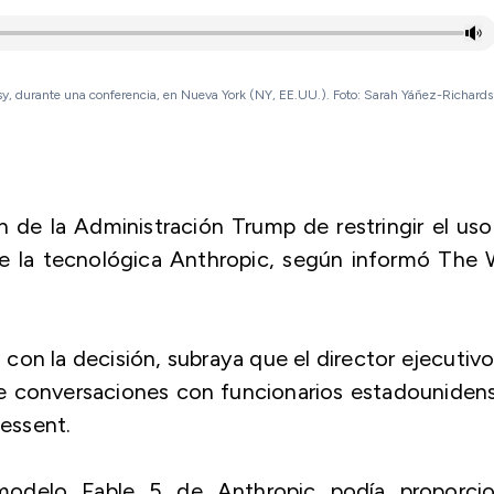
ssy, durante una conferencia, en Nueva York (NY, EE.UU.). Foto: Sarah Yáñez-Richards
 de la Administración Trump de restringir el us
) de la tecnológica Anthropic, según informó The 
s con la decisión, subraya que el director ejecutiv
 conversaciones con funcionarios estadounidens
Bessent.
 modelo Fable 5 de Anthropic podía proporcio