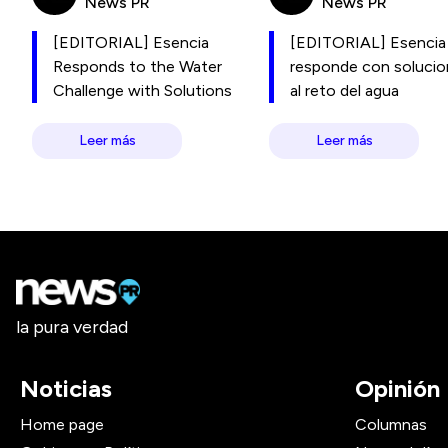
News PR
News PR
[EDITORIAL] Esencia
[EDITORIAL] Esencia
Responds to the Water
responde con soluci
Challenge with Solutions
al reto del agua
Leer más
Leer más
la pura verdad
Noticias
Opinión
Home page
Columnas