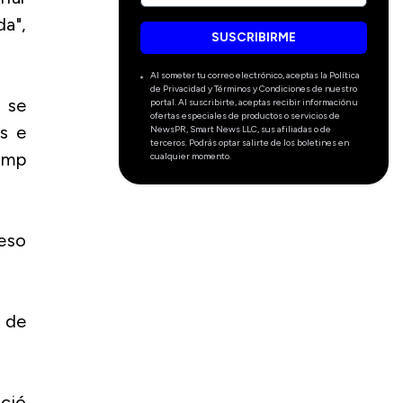
da",
SUSCRIBIRME
Al someter tu correo electrónico, aceptas la Política
de Privacidad y Términos y Condiciones de nuestro
 se
portal. Al suscribirte, aceptas recibir información u
ofertas especiales de productos o servicios de
s e
NewsPR, Smart News LLC, sus afiliadas o de
terceros. Podrás optar salirte de los boletines en
ump
cualquier momento.
ceso
 de
nció