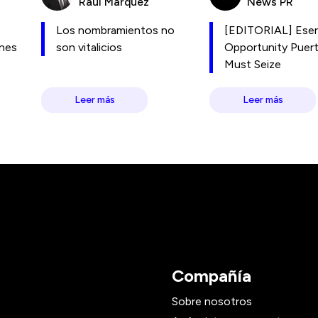
Raúl Márquez
News PR
Los nombramientos no
[EDITORIAL] Esen
ones
son vitalicios
Opportunity Puer
Must Seize
Leer más
Leer más
Compañía
Sobre nosotros