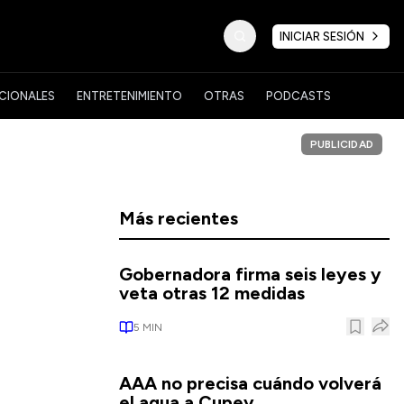
INICIAR SESIÓN
CIONALES
ENTRETENIMIENTO
OTRAS
PODCASTS
PUBLICIDAD
Más recientes
Gobernadora firma seis leyes y
veta otras 12 medidas
5
MIN
AAA no precisa cuándo volverá
el agua a Cupey