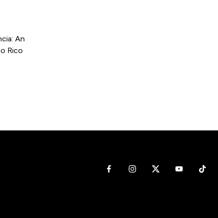
cia: An
to Rico