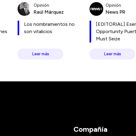
Opinión
Opinión
Raúl Márquez
News PR
Los nombramientos no
[EDITORIAL] Esen
ones
son vitalicios
Opportunity Puer
Must Seize
Leer más
Leer más
Compañía