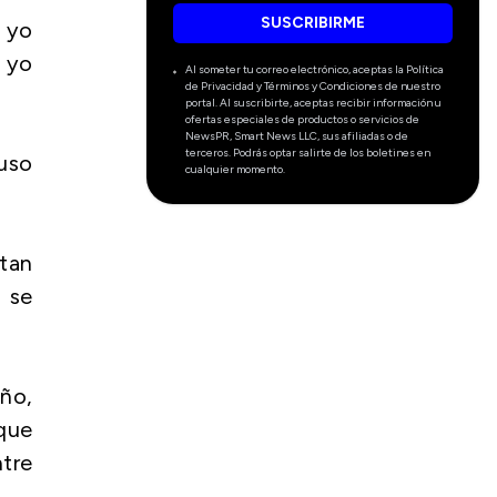
SUSCRIBIRME
 yo
, yo
Al someter tu correo electrónico, aceptas la Política
de Privacidad y Términos y Condiciones de nuestro
portal. Al suscribirte, aceptas recibir información u
ofertas especiales de productos o servicios de
NewsPR, Smart News LLC, sus afiliadas o de
terceros. Podrás optar salirte de los boletines en
luso
cualquier momento.
 tan
 se
año,
que
tre