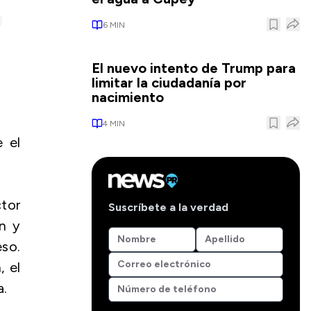
6
MIN
El nuevo intento de Trump para
limitar la ciudadanía por
nacimiento
4
MIN
 el
tor
Suscríbete a la verdad
ón y
so.
 el
a.